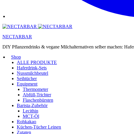
NECTARBAR
DIY Pflanzendrinks & vegane Milchalternativen selber machen: Haf
Shop
ALLE PRODUKTE
Haferdrink-Sets
Nussmilchbeutel
Seihtücher
Equipment
Thermometer
Abfüll-Trichter
Flaschenbürsten
Barista-Zubehör
Lecithin
MCT-Öl
Rohkakao
Küchen-Tücher Leinen
Zutaten