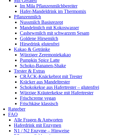
Mit Geräten
Im Mila Pflanzenmilchbereiter
Hafer-Mandeldrink im Thermomix
Pflanzenmilch
Nussmilch Basisrezept
Mandelmilch mit Kokoswasser
Cashewmilch mit schwarzem Sesam
Goldene Hirsemilch
Hirsedrink glutenfrei
Kakao & Getränke
Würziger Zeremoniekakao
Pumpkin Spice Latte
Schoko-Bananen-Shake
Trester & Extras
CRÄCK-Knäckebrot mit Trester
Kräcker aus Mandeltrester
Schokokekse aus Hafertrester – glutenfrei
Würzige Kräuterkekse mit Hafertrester
Frischcreme vegan
Frischkäse klassisch
Ratgeber
FAQ
Alle Fragen & Antworten
Haferdrink mit Enzymen
N1 / N2 Enzyme – Hinweise