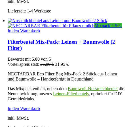
inkl. MwSt.
weist
mehrere
Lieferzeit:
1-4 Werktage
Varianten
auf.
Die
Mixpack 2 Stk.
Optionen
In den Warenkorb
können
auf
Filterbeutel Mix-Pack: Leinen + Baumwolle (2
der
Filter)
Produktseite
gewählt
werden
Bewertet mit
5.00
von 5
Ursprünglicher
Aktueller
Vorteilspreis statt:
35,90
€
31,95
€
Preis
Preis
NECTARBAR Eco Filter Bag Mix-Pack 2 Stück aus Leinen
war:
ist:
und Baumwolle – Handgefertigt in Deutschland
35,90 €
31,95 €.
Das Mixpack enthält, neben dem
Baumwoll-Nussmilchbeutel
die
Neuentwicklung unseres
Leinen-Filterbeutels
, optimiert für DIY
Getreidedrinks.
In den Warenkorb
inkl. MwSt.