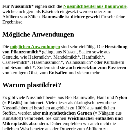
Für Nussmilch*
eignen sich die
Nussmilchbeutel aus Baumwolle
,
welche auch gern als Käsetuch eingesetzt werden oder zum
Abfiltern von Säften.
Baumwolle ist dichter gewebt
für sehr feine
Ergebnisse.
Mögliche Anwendungen
Die
möglichen Anwendungen
sind sehr vielfältig. Die
Herstellung
von Pflanzenmilch*
gelingt aus Nüssen, Saaten sowie aus
Getreide, wie Hafermilch*, Mandelmilch*, Hanfmilch*,
Cashewmilch*, Haselnussmilch*, Walnussmilch* oder Kürbiskern-
und Sesammilch*. Zudem sind sie
auch einsetzbar zum Passieren
von kernigem Obst, zum
Entsaften
und vielem mehr.
Warum plastikfrei?
Es gibt viele Nussmilchbeutel aus Bio-Baumwolle, Hanf und
Nylon
(= Plastik)
im Internet. Viele dieser als ökologisch beworbene
Nussmilchbeutel bestehen angeblich zu 100% aus natürlichen
Stoffen, werden aber
mit synthetischen Garnen
(= Nähgarn aus
Kunststoff) verarbeitet. Sie können
Weichmacher enthalten und
Mikroplastik
absondern. Daher empfehlen wir auch nicht die
beliebten Wäschenetze aus der Drogerie zum Abfiltern zu