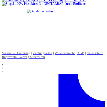
Zahlungsweisen:
Paypal, Kreditkarte, Lastschrift, Klarna (später bezahlen), Überweisung,
Rechnung
Versandkosten:
DE: Brief 0,90 € | Paket 3,90 bis 5 €
EU: Warenpost 7,90 € | Paket 12,90 €
CH: Warenpost 8,90 € | Paket 16,90 €
▸ Alle Informationen zum Versand lesen
Versand & Lieferung
|
Zahlungsarten
|
Widerrufsrecht
|
AGB
|
Datenschutz
|
Impressum | Vertrag widerrufen