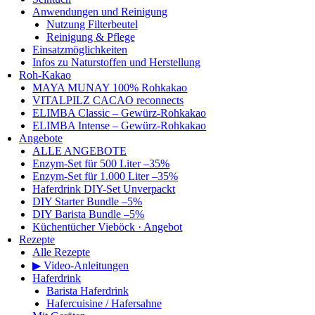
Anwendungen und Reinigung
Nutzung Filterbeutel
Reinigung & Pflege
Einsatzmöglichkeiten
Infos zu Naturstoffen und Herstellung
Roh-Kakao
MAYA MUNAY 100% Rohkakao
VITALPILZ CACAO reconnects
ELIMBA Classic – Gewürz-Rohkakao
ELIMBA Intense – Gewürz-Rohkakao
Angebote
ALLE ANGEBOTE
Enzym-Set für 500 Liter –35%
Enzym-Set für 1.000 Liter –35%
Haferdrink DIY-Set Unverpackt
DIY Starter Bundle –5%
DIY Barista Bundle –5%
Küchentücher Vieböck · Angebot
Rezepte
Alle Rezepte
▶ Video-Anleitungen
Haferdrink
Barista Haferdrink
Hafercuisine / Hafersahne