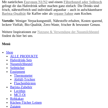
Mit natürlichen
Enzymen N1/N2
und einem
Filterbeutel oder Seihtuch
gelingt dir das Haferdrink selber machen ganz einfach: Die Drinks sind
frisch, nährstoffreich und individuell anpassbar – auch in aufschäumbarer
Barista-Qualität
für Kaffee oder als
vegane Sahne
zum Kochen.
Vorteile:
Weniger Verpackungsmüll, Nährstoffe erhalten, Kosten sparend,
leckere Vielfalt, Bio-Qualität, Zero-Waste, frischer & bewusster Genuss.
Weitere Inspirationen zur
Nutzung & Verwendung der Nussmilchbeutel
findest du hier bei uns.
Menü
Shop
ALLE PRODUKTE
Haferdrink-Sets
Nussmilchbeutel
Seihtücher
Equipment
Thermometer
Abfüll-Trichter
Flaschenbürsten
Barista-Zubehör
Lecithin
MCT-Öl
Rohkakao
Küchen-Tücher Leinen
Zutaten