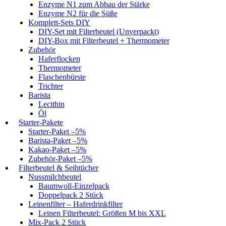
Enzyme N1 zum Abbau der Stärke
Enzyme N2 für die Süße
Komplett-Sets DIY
DIY-Set mit Filterbeutel (Unverpackt)
DIY-Box mit Filterbeutel + Thermometer
Zubehör
Haferflocken
Thermometer
Flaschenbürste
Trichter
Barista
Lecithin
Öl
Starter-Pakete
Starter-Paket –5%
Barista-Paket –5%
Kakao-Paket –5%
Zubehör-Paket –5%
Filterbeutel & Seihtücher
Nussmilchbeutel
Baumwoll-Einzelpack
Doppelpack 2 Stück
Leinenfilter – Haferdrinkfilter
Leinen Filterbeutel: Größen M bis XXL
Mix-Pack 2 Stück