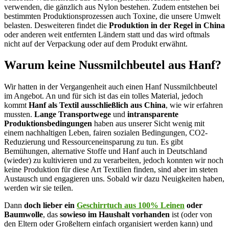
verwenden, die gänzlich aus Nylon bestehen. Zudem entstehen bei
bestimmten Produktionsprozessen auch Toxine, die unsere Umwelt
belasten. Desweiteren findet die
Produktion in der Regel in China
oder anderen weit entfernten Ländern statt und das wird oftmals
nicht auf der Verpackung oder auf dem Produkt erwähnt.
Warum keine Nussmilchbeutel aus Hanf?
Wir hatten in der Vergangenheit auch einen Hanf Nussmilchbeutel
im Angebot. An und für sich ist das ein tolles Material, jedoch
kommt
Hanf als Textil ausschließlich aus China
, wie wir erfahren
mussten.
Lange Transportwege
und
intransparente
Produktionsbedingungen
haben aus unserer Sicht wenig mit
einem nachhaltigen Leben, fairen sozialen Bedingungen, CO2-
Reduzierung und Ressourceneinsparung zu tun. Es gibt
Bemühungen, alternative Stoffe und Hanf auch in Deutschland
(wieder) zu kultivieren und zu verarbeiten, jedoch konnten wir noch
keine Produktion für diese Art Textilien finden, sind aber im steten
Austausch und engagieren uns. Sobald wir dazu Neuigkeiten haben,
werden wir sie teilen.
Dann
doch lieber ein
Geschirrtuch aus 100% Leinen
oder
Baumwolle
, das
sowieso im Haushalt vorhanden
ist (oder von
den Eltern oder Großeltern einfach organisiert werden kann) und