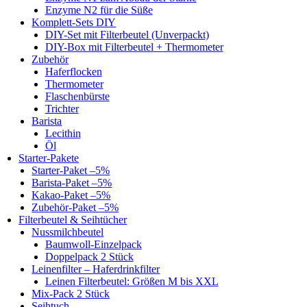
Enzyme N2 für die Süße
Komplett-Sets DIY
DIY-Set mit Filterbeutel (Unverpackt)
DIY-Box mit Filterbeutel + Thermometer
Zubehör
Haferflocken
Thermometer
Flaschenbürste
Trichter
Barista
Lecithin
Öl
Starter-Pakete
Starter-Paket –5%
Barista-Paket –5%
Kakao-Paket –5%
Zubehör-Paket –5%
Filterbeutel & Seihtücher
Nussmilchbeutel
Baumwoll-Einzelpack
Doppelpack 2 Stück
Leinenfilter – Haferdrinkfilter
Leinen Filterbeutel: Größen M bis XXL
Mix-Pack 2 Stück
Seihtuch