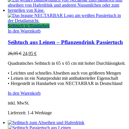
Seihtuch in Handarbeit
In den Warenkorb
Seihtuch aus Leinen – Pflanzendrink Passiertuch
Ursprünglicher
Aktueller
26,95
€
24,95
€
Preis
Preis
Quadratisches Seihtuch in 65 x 65 cm mit hoher Durchlässigkeit.
war:
ist:
26,95 €
24,95 €.
• Leichtes und schnelles Abseihen auch von größeren Mengen
• Leinen ist ein Naturprodukt mit antibakterieller Eigenschaft
• Hergestellt in Handarbeit von NECTARBAR in Deutschland
In den Warenkorb
inkl. MwSt.
Lieferzeit:
1-4 Werktage