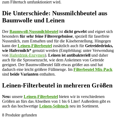
zum Filtertuch umfunktioniert wird.
Die Unterschiede: Nussmilchbeutel aus
Baumwolle und Leinen
Der
Baumwoll-Nussmilchbeutel
ist
dicht gewebt
und eignet sich
besonders
für sehr feine Filterergebnisse
, speziell für faserfreie
Nussmilch, zum Entsaften und für die Käseherstellung. Hingegen
kann der
Leinen-Filterbeutel
zusätzlich auch für
Getreidedrinks,
wie Hafermilch*
genutzt werden (Empfehlung: unter Verwendung
von
Haferdrink-Enzymen
).
Leinen ist antibakteriell
und daher
auch für die Sprossenzucht, wie dem Ankeimen von Getreide
geeignet. Der Baumwollbeutel fällt etwas größer aus und hat
dadurch eine leicht größere Füllmenge. Im
Filterbeutel Mix-Pack
sind
beide Varianten
enthalten.
Leinen-Filterbeutel in mehreren Größen
Neu:
unsere
Leinen-Filterbeutel
bieten wir in verschiedenen
Größen an fürs das Abseihen von 1 bis 6 Liter! Außerdem gibt es
auch das hochwertige
Leinen-Seihtuch
neu im Sortiment.
8
Produkte gefunden