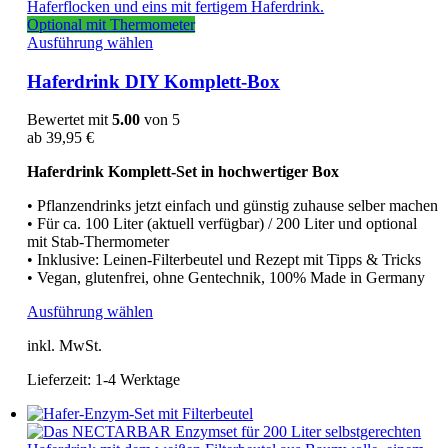
Optional mit Thermometer
Dieses
Ausführung wählen
Produkt
weist
Haferdrink DIY Komplett-Box
mehrere
Varianten
Bewertet mit
5.00
von 5
auf.
ab
39,95
€
Die
Optionen
Haferdrink Komplett-Set in hochwertiger Box
können
auf
• Pflanzendrinks jetzt einfach und günstig zuhause selber machen
der
• Für ca. 100 Liter (aktuell verfügbar) / 200 Liter und optional
Produktseite
mit Stab-Thermometer
gewählt
• Inklusive: Leinen-Filterbeutel und Rezept mit Tipps & Tricks
werden
• Vegan, glutenfrei, ohne Gentechnik, 100% Made in Germany
Dieses
Ausführung wählen
Produkt
inkl. MwSt.
weist
mehrere
Lieferzeit:
1-4 Werktage
Varianten
auf.
Die
Optionen