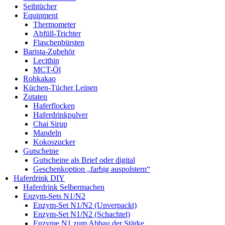
Seihtücher
Equipment
Thermometer
Abfüll-Trichter
Flaschenbürsten
Barista-Zubehör
Lecithin
MCT-Öl
Rohkakao
Küchen-Tücher Leinen
Zutaten
Haferflocken
Haferdrinkpulver
Chai Sirup
Mandeln
Kokoszucker
Gutscheine
Gutscheine als Brief oder digital
Geschenkoption „farbig auspolstern“
Haferdrink DIY
Haferdrink Selbermachen
Enzym-Sets N1/N2
Enzym-Set N1/N2 (Unverpackt)
Enzym-Set N1/N2 (Schachtel)
Enzyme N1 zum Abbau der Stärke