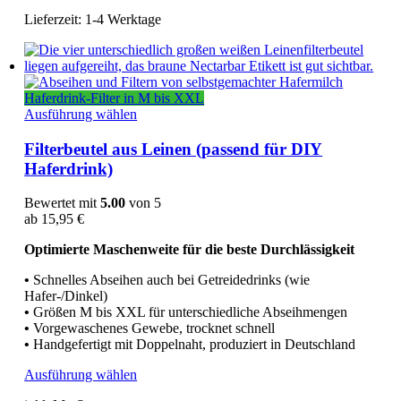
mehrere
Lieferzeit:
1-4 Werktage
Varianten
auf.
Die
Optionen
können
Haferdrink-Filter in M bis XXL
auf
Dieses
Ausführung wählen
der
Produkt
Produktseite
weist
Filterbeutel aus Leinen (passend für DIY
gewählt
mehrere
Haferdrink)
werden
Varianten
auf.
Bewertet mit
5.00
von 5
Die
ab
15,95
€
Optionen
können
Optimierte Maschenweite für die beste Durchlässigkeit
auf
der
•
Schnelles Abseihen auch bei Getreidedrinks (wie
Produktseite
Hafer-/Dinkel)
gewählt
•
Größen M bis XXL für unterschiedliche Abseihmengen
werden
•
Vorgewaschenes Gewebe, trocknet schnell
•
Handgefertigt mit Doppelnaht, produziert in Deutschland
Dieses
Ausführung wählen
Produkt