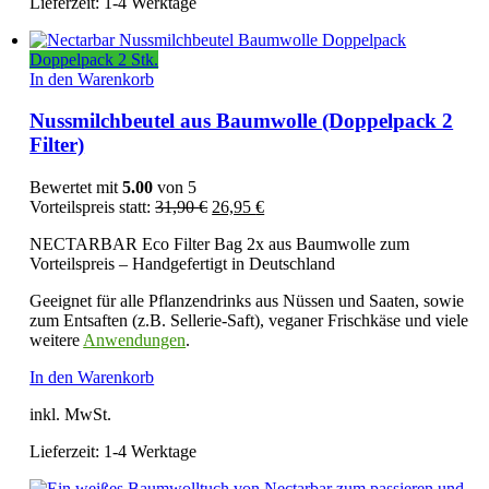
Lieferzeit:
1-4 Werktage
Doppelpack 2 Stk.
In den Warenkorb
Nussmilchbeutel aus Baumwolle (Doppelpack 2
Filter)
Bewertet mit
5.00
von 5
Ursprünglicher
Aktueller
Vorteilspreis statt:
31,90
€
26,95
€
Preis
Preis
NECTARBAR Eco Filter Bag 2x aus Baumwolle zum
war:
ist:
Vorteilspreis – Handgefertigt in Deutschland
31,90 €
26,95 €.
Geeignet für alle Pflanzendrinks aus Nüssen und Saaten, sowie
zum Entsaften (z.B. Sellerie-Saft), veganer Frischkäse und viele
weitere
Anwendungen
.
In den Warenkorb
inkl. MwSt.
Lieferzeit:
1-4 Werktage