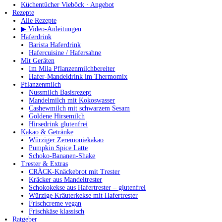
Küchentücher Vieböck · Angebot
Rezepte
Alle Rezepte
▶ Video-Anleitungen
Haferdrink
Barista Haferdrink
Hafercuisine / Hafersahne
Mit Geräten
Im Mila Pflanzenmilchbereiter
Hafer-Mandeldrink im Thermomix
Pflanzenmilch
Nussmilch Basisrezept
Mandelmilch mit Kokoswasser
Cashewmilch mit schwarzem Sesam
Goldene Hirsemilch
Hirsedrink glutenfrei
Kakao & Getränke
Würziger Zeremoniekakao
Pumpkin Spice Latte
Schoko-Bananen-Shake
Trester & Extras
CRÄCK-Knäckebrot mit Trester
Kräcker aus Mandeltrester
Schokokekse aus Hafertrester – glutenfrei
Würzige Kräuterkekse mit Hafertrester
Frischcreme vegan
Frischkäse klassisch
Ratgeber