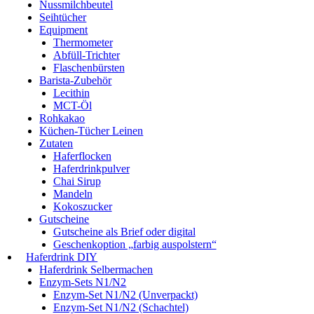
Nussmilchbeutel
Seihtücher
Equipment
Thermometer
Abfüll-Trichter
Flaschenbürsten
Barista-Zubehör
Lecithin
MCT-Öl
Rohkakao
Küchen-Tücher Leinen
Zutaten
Haferflocken
Haferdrinkpulver
Chai Sirup
Mandeln
Kokoszucker
Gutscheine
Gutscheine als Brief oder digital
Geschenkoption „farbig auspolstern“
Haferdrink DIY
Haferdrink Selbermachen
Enzym-Sets N1/N2
Enzym-Set N1/N2 (Unverpackt)
Enzym-Set N1/N2 (Schachtel)