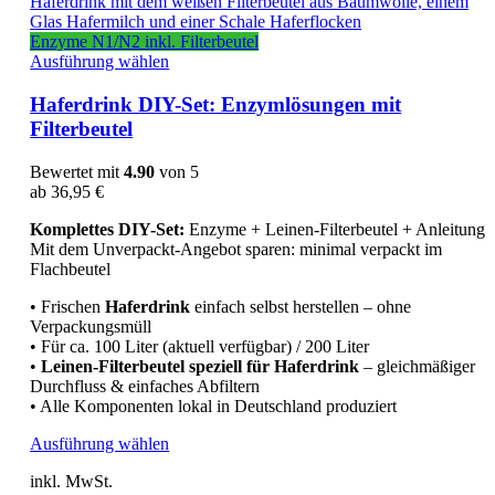
können
auf
Enzyme N1/N2 inkl. Filterbeutel
der
Dieses
Ausführung wählen
Produktseite
Produkt
gewählt
weist
Haferdrink DIY-Set: Enzymlösungen mit
werden
mehrere
Filterbeutel
Varianten
auf.
Bewertet mit
4.90
von 5
Die
ab
36,95
€
Optionen
können
Komplettes DIY-Set:
Enzyme + Leinen-Filterbeutel + Anleitung
auf
Mit dem Unverpackt-Angebot sparen: minimal verpackt im
der
Flachbeutel
Produktseite
gewählt
• Frischen
Haferdrink
einfach selbst herstellen – ohne
werden
Verpackungsmüll
• Für ca. 100 Liter (aktuell verfügbar) / 200 Liter
•
Leinen-Filterbeutel speziell für Haferdrink
– gleichmäßiger
Durchfluss & einfaches Abfiltern
• Alle Komponenten lokal in Deutschland produziert
Dieses
Ausführung wählen
Produkt
inkl. MwSt.
weist