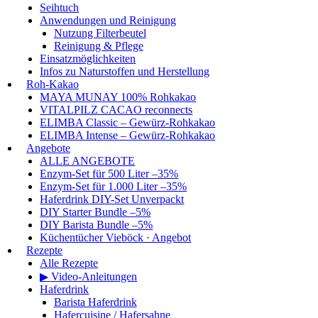
Seihtuch
Anwendungen und Reinigung
Nutzung Filterbeutel
Reinigung & Pflege
Einsatzmöglichkeiten
Infos zu Naturstoffen und Herstellung
Roh-Kakao
MAYA MUNAY 100% Rohkakao
VITALPILZ CACAO reconnects
ELIMBA Classic – Gewürz-Rohkakao
ELIMBA Intense – Gewürz-Rohkakao
Angebote
ALLE ANGEBOTE
Enzym-Set für 500 Liter –35%
Enzym-Set für 1.000 Liter –35%
Haferdrink DIY-Set Unverpackt
DIY Starter Bundle –5%
DIY Barista Bundle –5%
Küchentücher Vieböck · Angebot
Rezepte
Alle Rezepte
▶ Video-Anleitungen
Haferdrink
Barista Haferdrink
Hafercuisine / Hafersahne