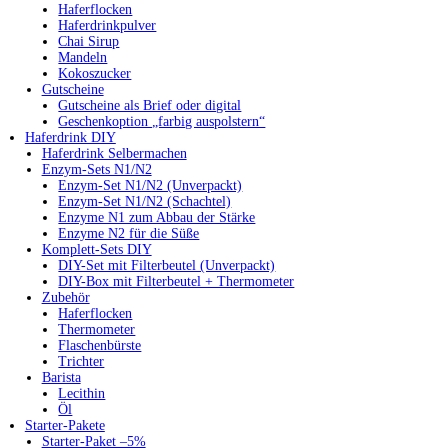
Haferflocken
Haferdrinkpulver
Chai Sirup
Mandeln
Kokoszucker
Gutscheine
Gutscheine als Brief oder digital
Geschenkoption „farbig auspolstern“
Haferdrink DIY
Haferdrink Selbermachen
Enzym-Sets N1/N2
Enzym-Set N1/N2 (Unverpackt)
Enzym-Set N1/N2 (Schachtel)
Enzyme N1 zum Abbau der Stärke
Enzyme N2 für die Süße
Komplett-Sets DIY
DIY-Set mit Filterbeutel (Unverpackt)
DIY-Box mit Filterbeutel + Thermometer
Zubehör
Haferflocken
Thermometer
Flaschenbürste
Trichter
Barista
Lecithin
Öl
Starter-Pakete
Starter-Paket –5%