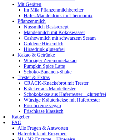
Mit Geräten
Im Mila Pflanzenmilchbereiter
Hafer-Mandeldrink im Thermomix
Pflanzenmilch
Nussmilch Basisrezept
Mandelmilch mit Kokoswasser
Cashewmilch mit schwarzem Sesam
Goldene Hirsemilch
Hirsedrink glutenfrei
Kakao & Getränke
Würziger Zeremoniekakao
Pumpkin Spice Latte
Schoko-Bananen-Shake
Trester & Extras
CRÄCK-Knäckebrot mit Trester
Kräcker aus Mandeltrester
Schokokekse aus Hafertrester – glutenfrei
Würzige Kräuterkekse mit Hafertrester
Frischcreme vegan
Frischkäse klassisch
Ratgeber
FAQ
Alle Fragen & Antworten
Haferdrink mit Enzymen
N1 / N2 Enzyme – Hinweise