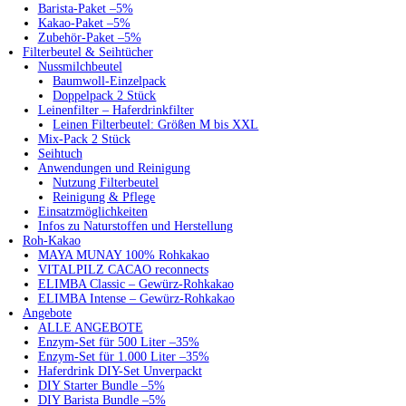
Barista-Paket –5%
Kakao-Paket –5%
Zubehör-Paket –5%
Filterbeutel & Seihtücher
Nussmilchbeutel
Baumwoll-Einzelpack
Doppelpack 2 Stück
Leinenfilter – Haferdrinkfilter
Leinen Filterbeutel: Größen M bis XXL
Mix-Pack 2 Stück
Seihtuch
Anwendungen und Reinigung
Nutzung Filterbeutel
Reinigung & Pflege
Einsatzmöglichkeiten
Infos zu Naturstoffen und Herstellung
Roh-Kakao
MAYA MUNAY 100% Rohkakao
VITALPILZ CACAO reconnects
ELIMBA Classic – Gewürz-Rohkakao
ELIMBA Intense – Gewürz-Rohkakao
Angebote
ALLE ANGEBOTE
Enzym-Set für 500 Liter –35%
Enzym-Set für 1.000 Liter –35%
Haferdrink DIY-Set Unverpackt
DIY Starter Bundle –5%
DIY Barista Bundle –5%