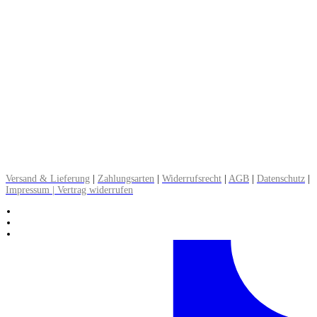
Paypal, Kreditkarte, Lastschrift, Klarna (später bezahlen), Überweisung,
Rechnung
Versandkosten:
DE: Brief 0,90 € | Paket 3,90 bis 5 €
EU: Warenpost 7,90 € | Paket 12,90 €
CH: Warenpost 8,90 € | Paket 16,90 €
▸ Alle Informationen zum Versand lesen
Versand & Lieferung
|
Zahlungsarten
|
Widerrufsrecht
|
AGB
|
Datenschutz
|
Impressum | Vertrag widerrufen