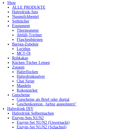
Shop
ALLE PRODUKTE
Haferdrink-Sets
Nussmilchbeutel
Seihtücher
Equipment
Thermometer
Abfüll-Trichter
Flaschenbürsten
Barista-Zubehör
Lecithin
MCT-Öl
Rohkakao
Küchen-Tücher Leinen
Zutaten
Haferflocken
Haferdrinkpulver
Chai Sirup
Mandeln
Kokoszucker
Gutscheine
Gutscheine als Brief oder digital
Geschenkoption „farbig auspolstern“
Haferdrink DIY
Haferdrink Selbermachen
Enzym-Sets N1/N2
Enzym-Set N1/N2 (Unverpackt)
Enzym-Set N1/N2 (Schachtel)