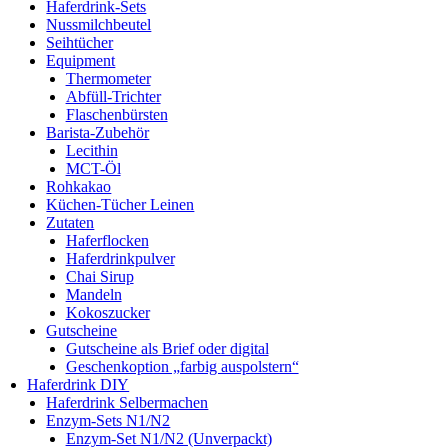
Haferdrink-Sets
Nussmilchbeutel
Seihtücher
Equipment
Thermometer
Abfüll-Trichter
Flaschenbürsten
Barista-Zubehör
Lecithin
MCT-Öl
Rohkakao
Küchen-Tücher Leinen
Zutaten
Haferflocken
Haferdrinkpulver
Chai Sirup
Mandeln
Kokoszucker
Gutscheine
Gutscheine als Brief oder digital
Geschenkoption „farbig auspolstern“
Haferdrink DIY
Haferdrink Selbermachen
Enzym-Sets N1/N2
Enzym-Set N1/N2 (Unverpackt)