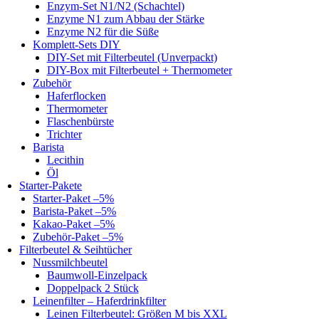
Enzym-Set N1/N2 (Schachtel)
Enzyme N1 zum Abbau der Stärke
Enzyme N2 für die Süße
Komplett-Sets DIY
DIY-Set mit Filterbeutel (Unverpackt)
DIY-Box mit Filterbeutel + Thermometer
Zubehör
Haferflocken
Thermometer
Flaschenbürste
Trichter
Barista
Lecithin
Öl
Starter-Pakete
Starter-Paket –5%
Barista-Paket –5%
Kakao-Paket –5%
Zubehör-Paket –5%
Filterbeutel & Seihtücher
Nussmilchbeutel
Baumwoll-Einzelpack
Doppelpack 2 Stück
Leinenfilter – Haferdrinkfilter
Leinen Filterbeutel: Größen M bis XXL