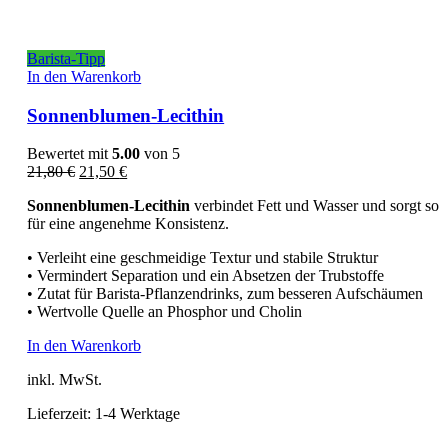
Barista-Tipp
In den Warenkorb
Sonnenblumen-Lecithin
Bewertet mit
5.00
von 5
Ursprünglicher
Aktueller
21,80
€
21,50
€
Preis
Preis
Sonnenblumen-Lecithin
verbindet Fett und Wasser und sorgt so
war:
ist:
für eine angenehme Konsistenz.
21,80 €
21,50 €.
• Verleiht eine geschmeidige Textur und stabile Struktur
• Vermindert Separation und ein Absetzen der Trubstoffe
• Zutat für Barista-Pflanzendrinks, zum besseren Aufschäumen
• Wertvolle Quelle an Phosphor und Cholin
In den Warenkorb
inkl. MwSt.
Lieferzeit:
1-4 Werktage