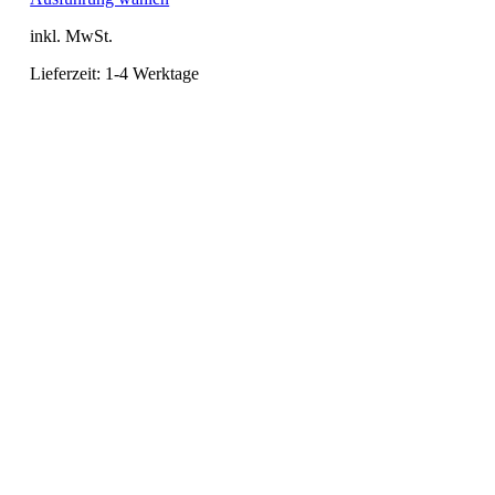
Produkt
inkl. MwSt.
weist
mehrere
Lieferzeit:
1-4 Werktage
Varianten
auf.
Die
Optionen
können
auf
der
Produktseite
gewählt
werden