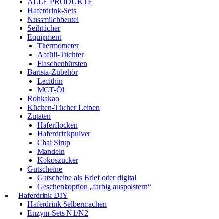
ALLE PRODUKTE
Haferdrink-Sets
Nussmilchbeutel
Seihtücher
Equipment
Thermometer
Abfüll-Trichter
Flaschenbürsten
Barista-Zubehör
Lecithin
MCT-Öl
Rohkakao
Küchen-Tücher Leinen
Zutaten
Haferflocken
Haferdrinkpulver
Chai Sirup
Mandeln
Kokoszucker
Gutscheine
Gutscheine als Brief oder digital
Geschenkoption „farbig auspolstern“
Haferdrink DIY
Haferdrink Selbermachen
Enzym-Sets N1/N2