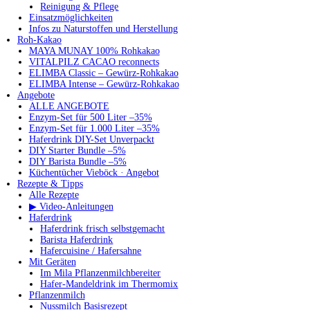
Reinigung & Pflege
Einsatzmöglichkeiten
Infos zu Naturstoffen und Herstellung
Roh-Kakao
MAYA MUNAY 100% Rohkakao
VITALPILZ CACAO reconnects
ELIMBA Classic – Gewürz-Rohkakao
ELIMBA Intense – Gewürz-Rohkakao
Angebote
ALLE ANGEBOTE
Enzym-Set für 500 Liter –35%
Enzym-Set für 1.000 Liter –35%
Haferdrink DIY-Set Unverpackt
DIY Starter Bundle –5%
DIY Barista Bundle –5%
Küchentücher Vieböck · Angebot
Rezepte & Tipps
Alle Rezepte
▶ Video-Anleitungen
Haferdrink
Haferdrink frisch selbstgemacht
Barista Haferdrink
Hafercuisine / Hafersahne
Mit Geräten
Im Mila Pflanzenmilchbereiter
Hafer-Mandeldrink im Thermomix
Pflanzenmilch
Nussmilch Basisrezept