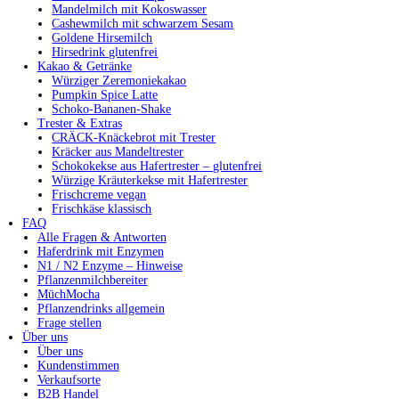
Mandelmilch mit Kokoswasser
Cashewmilch mit schwarzem Sesam
Goldene Hirsemilch
Hirsedrink glutenfrei
Kakao & Getränke
Würziger Zeremoniekakao
Pumpkin Spice Latte
Schoko-Bananen-Shake
Trester & Extras
CRÄCK-Knäckebrot mit Trester
Kräcker aus Mandeltrester
Schokokekse aus Hafertrester – glutenfrei
Würzige Kräuterkekse mit Hafertrester
Frischcreme vegan
Frischkäse klassisch
FAQ
Alle Fragen & Antworten
Haferdrink mit Enzymen
N1 / N2 Enzyme – Hinweise
Pflanzenmilchbereiter
MüchMocha
Pflanzendrinks allgemein
Frage stellen
Über uns
Über uns
Kundenstimmen
Verkaufsorte
B2B Handel