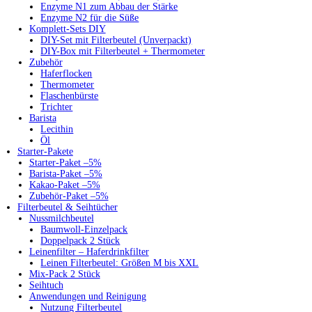
Enzyme N1 zum Abbau der Stärke
Enzyme N2 für die Süße
Komplett-Sets DIY
DIY-Set mit Filterbeutel (Unverpackt)
DIY-Box mit Filterbeutel + Thermometer
Zubehör
Haferflocken
Thermometer
Flaschenbürste
Trichter
Barista
Lecithin
Öl
Starter-Pakete
Starter-Paket –5%
Barista-Paket –5%
Kakao-Paket –5%
Zubehör-Paket –5%
Filterbeutel & Seihtücher
Nussmilchbeutel
Baumwoll-Einzelpack
Doppelpack 2 Stück
Leinenfilter – Haferdrinkfilter
Leinen Filterbeutel: Größen M bis XXL
Mix-Pack 2 Stück
Seihtuch
Anwendungen und Reinigung
Nutzung Filterbeutel