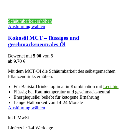
Schäumbarkeit erhöhen
Dieses
Ausführung wählen
Produkt
weist
Kokosöl MCT – flüssiges und
mehrere
geschmacksneutrales Öl
Varianten
auf.
Bewertet mit
5.00
von 5
Die
ab
9,70
€
Optionen
können
Mit dem MCT-Öl die Schäumbarkeit des selbstgemachten
auf
Pflanzendrinks erhöhen.
der
Produktseite
Für Barista-Drinks: optimal in Kombination mit
Lecithin
gewählt
Flüssig bei Raumtemperatur und geschmacksneutral
werden
Energiequelle: beliebt für ketogene Ernährung
Lange Haltbarkeit von 14-24 Monate
Dieses
Ausführung wählen
Produkt
inkl. MwSt.
weist
mehrere
Lieferzeit:
1-4 Werktage
Varianten