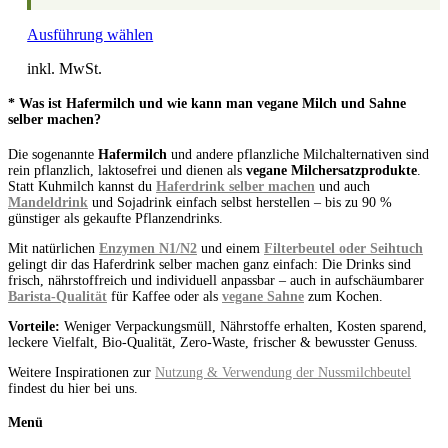
Ausführung wählen
inkl. MwSt.
* Was ist Hafermilch und wie kann man vegane Milch und Sahne
selber machen?
Die sogenannte
Hafermilch
und andere pflanzliche Milchalternativen sind
rein pflanzlich, laktosefrei und dienen als
vegane Milchersatzprodukte
.
Statt Kuhmilch kannst du
Haferdrink selber machen
und auch
Mandeldrink
und Sojadrink einfach selbst herstellen – bis zu 90 %
günstiger als gekaufte Pflanzendrinks.
Mit natürlichen
Enzymen N1/N2
und einem
Filterbeutel oder Seihtuch
gelingt dir das Haferdrink selber machen ganz einfach: Die Drinks sind
frisch, nährstoffreich und individuell anpassbar – auch in aufschäumbarer
Barista-Qualität
für Kaffee oder als
vegane Sahne
zum Kochen.
Vorteile:
Weniger Verpackungsmüll, Nährstoffe erhalten, Kosten sparend,
leckere Vielfalt, Bio-Qualität, Zero-Waste, frischer & bewusster Genuss.
Weitere Inspirationen zur
Nutzung & Verwendung der Nussmilchbeutel
findest du hier bei uns.
Menü