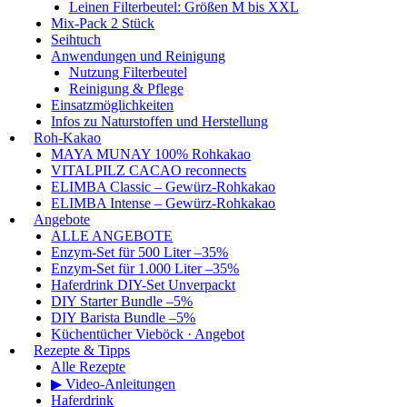
Leinen Filterbeutel: Größen M bis XXL
Mix-Pack 2 Stück
Seihtuch
Anwendungen und Reinigung
Nutzung Filterbeutel
Reinigung & Pflege
Einsatzmöglichkeiten
Infos zu Naturstoffen und Herstellung
Roh-Kakao
MAYA MUNAY 100% Rohkakao
VITALPILZ CACAO reconnects
ELIMBA Classic – Gewürz-Rohkakao
ELIMBA Intense – Gewürz-Rohkakao
Angebote
ALLE ANGEBOTE
Enzym-Set für 500 Liter –35%
Enzym-Set für 1.000 Liter –35%
Haferdrink DIY-Set Unverpackt
DIY Starter Bundle –5%
DIY Barista Bundle –5%
Küchentücher Vieböck · Angebot
Rezepte & Tipps
Alle Rezepte
▶ Video-Anleitungen
Haferdrink