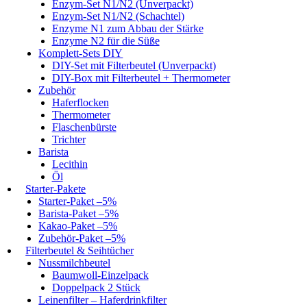
Enzym-Set N1/N2 (Unverpackt)
Enzym-Set N1/N2 (Schachtel)
Enzyme N1 zum Abbau der Stärke
Enzyme N2 für die Süße
Komplett-Sets DIY
DIY-Set mit Filterbeutel (Unverpackt)
DIY-Box mit Filterbeutel + Thermometer
Zubehör
Haferflocken
Thermometer
Flaschenbürste
Trichter
Barista
Lecithin
Öl
Starter-Pakete
Starter-Paket –5%
Barista-Paket –5%
Kakao-Paket –5%
Zubehör-Paket –5%
Filterbeutel & Seihtücher
Nussmilchbeutel
Baumwoll-Einzelpack
Doppelpack 2 Stück
Leinenfilter – Haferdrinkfilter