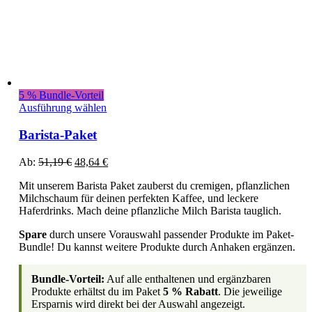
5 % Bundle-Vorteil
Ausführung wählen
Barista-Paket
Ursprünglicher
Aktueller
Ab:
51,19
€
48,64
€
Preis
Preis
Mit unserem Barista Paket zauberst du cremigen, pflanzlichen
war:
ist:
Milchschaum für deinen perfekten Kaffee, und leckere
51,19 €
48,64 €.
Haferdrinks. Mach deine pflanzliche Milch Barista tauglich.
Spare
durch unsere Vorauswahl passender Produkte im Paket-
Bundle! Du kannst weitere Produkte durch Anhaken ergänzen.
Bundle-Vorteil:
Auf alle enthaltenen und ergänzbaren
Produkte erhältst du im Paket
5 % Rabatt
. Die jeweilige
Ersparnis wird direkt bei der Auswahl angezeigt.