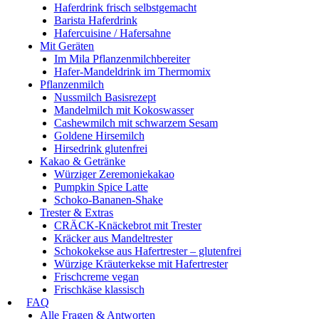
Haferdrink frisch selbstgemacht
Barista Haferdrink
Hafercuisine / Hafersahne
Mit Geräten
Im Mila Pflanzenmilchbereiter
Hafer-Mandeldrink im Thermomix
Pflanzenmilch
Nussmilch Basisrezept
Mandelmilch mit Kokoswasser
Cashewmilch mit schwarzem Sesam
Goldene Hirsemilch
Hirsedrink glutenfrei
Kakao & Getränke
Würziger Zeremoniekakao
Pumpkin Spice Latte
Schoko-Bananen-Shake
Trester & Extras
CRÄCK-Knäckebrot mit Trester
Kräcker aus Mandeltrester
Schokokekse aus Hafertrester – glutenfrei
Würzige Kräuterkekse mit Hafertrester
Frischcreme vegan
Frischkäse klassisch
FAQ
Alle Fragen & Antworten