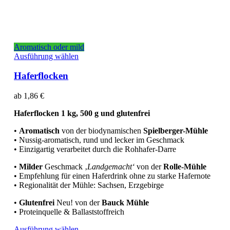
Aromatisch oder mild
Dieses
Ausführung wählen
Produkt
weist
Haferflocken
mehrere
Varianten
ab
1,86
€
auf.
Die
Haferflocken 1 kg, 500 g und glutenfrei
Optionen
können
•
Aromatisch
von der biodynamischen
Spielberger-Mühle
auf
• Nussig-aromatisch, rund und lecker im Geschmack
der
• Einzigartig verarbeitet durch die Rohhafer-Darre
Produktseite
gewählt
•
Milder
Geschmack ‚
Landgemacht‘
von der
Rolle-Mühle
werden
• Empfehlung für einen Haferdrink ohne zu starke Hafernote
• Regionalität der Mühle: Sachsen, Erzgebirge
•
Glutenfrei
Neu! von der
Bauck Mühle
• Proteinquelle & Ballaststoffreich
Dieses
Ausführung wählen