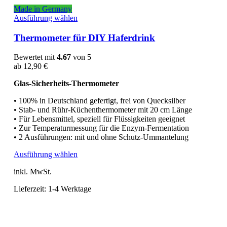
Made in Germany
Dieses
Ausführung wählen
Produkt
weist
Thermometer für DIY Haferdrink
mehrere
Varianten
Bewertet mit
4.67
von 5
auf.
ab
12,90
€
Die
Optionen
Glas-Sicherheits-Thermometer
können
auf
• 100% in Deutschland gefertigt, frei von Quecksilber
der
• Stab- und Rühr-Küchenthermometer mit 20 cm Länge
Produktseite
• Für Lebensmittel, speziell für Flüssigkeiten geeignet
gewählt
• Zur Temperaturmessung für die Enzym-Fermentation
werden
• 2 Ausführungen: mit und ohne Schutz-Ummantelung
Dieses
Ausführung wählen
Produkt
inkl. MwSt.
weist
mehrere
Lieferzeit:
1-4 Werktage
Varianten
auf.
Die
Optionen
können