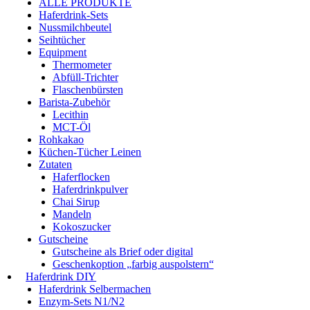
ALLE PRODUKTE
Haferdrink-Sets
Nussmilchbeutel
Seihtücher
Equipment
Thermometer
Abfüll-Trichter
Flaschenbürsten
Barista-Zubehör
Lecithin
MCT-Öl
Rohkakao
Küchen-Tücher Leinen
Zutaten
Haferflocken
Haferdrinkpulver
Chai Sirup
Mandeln
Kokoszucker
Gutscheine
Gutscheine als Brief oder digital
Geschenkoption „farbig auspolstern“
Haferdrink DIY
Haferdrink Selbermachen
Enzym-Sets N1/N2