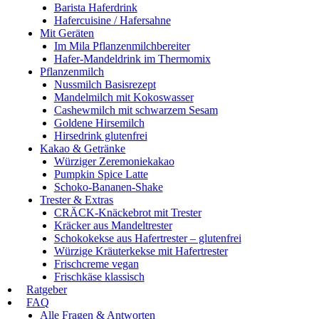
Barista Haferdrink
Hafercuisine / Hafersahne
Mit Geräten
Im Mila Pflanzenmilchbereiter
Hafer-Mandeldrink im Thermomix
Pflanzenmilch
Nussmilch Basisrezept
Mandelmilch mit Kokoswasser
Cashewmilch mit schwarzem Sesam
Goldene Hirsemilch
Hirsedrink glutenfrei
Kakao & Getränke
Würziger Zeremoniekakao
Pumpkin Spice Latte
Schoko-Bananen-Shake
Trester & Extras
CRÄCK-Knäckebrot mit Trester
Kräcker aus Mandeltrester
Schokokekse aus Hafertrester – glutenfrei
Würzige Kräuterkekse mit Hafertrester
Frischcreme vegan
Frischkäse klassisch
Ratgeber
FAQ
Alle Fragen & Antworten