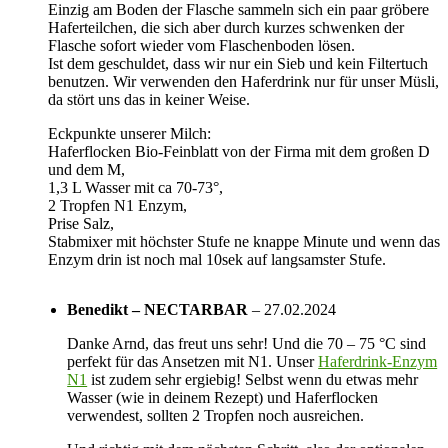
Einzig am Boden der Flasche sammeln sich ein paar gröbere
Haferteilchen, die sich aber durch kurzes schwenken der
Flasche sofort wieder vom Flaschenboden lösen.
Ist dem geschuldet, dass wir nur ein Sieb und kein Filtertuch
benutzen. Wir verwenden den Haferdrink nur für unser Müsli,
da stört uns das in keiner Weise.
Eckpunkte unserer Milch:
Haferflocken Bio-Feinblatt von der Firma mit dem großen D
und dem M,
1,3 L Wasser mit ca 70-73°,
2 Tropfen N1 Enzym,
Prise Salz,
Stabmixer mit höchster Stufe ne knappe Minute und wenn das
Enzym drin ist noch mal 10sek auf langsamster Stufe.
Benedikt – NECTARBAR
–
27.02.2024
Danke Arnd, das freut uns sehr! Und die 70 – 75 °C sind
perfekt für das Ansetzen mit N1. Unser
Haferdrink-Enzym
N1
ist zudem sehr ergiebig! Selbst wenn du etwas mehr
Wasser (wie in deinem Rezept) und Haferflocken
verwendest, sollten 2 Tropfen noch ausreichen.