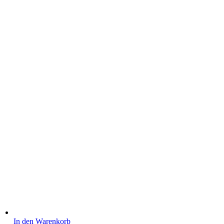
auf
der
Produktseite
gewählt
werden
In den Warenkorb