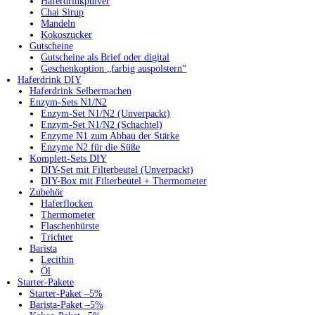
Haferdrinkpulver
Chai Sirup
Mandeln
Kokoszucker
Gutscheine
Gutscheine als Brief oder digital
Geschenkoption „farbig auspolstern“
Haferdrink DIY
Haferdrink Selbermachen
Enzym-Sets N1/N2
Enzym-Set N1/N2 (Unverpackt)
Enzym-Set N1/N2 (Schachtel)
Enzyme N1 zum Abbau der Stärke
Enzyme N2 für die Süße
Komplett-Sets DIY
DIY-Set mit Filterbeutel (Unverpackt)
DIY-Box mit Filterbeutel + Thermometer
Zubehör
Haferflocken
Thermometer
Flaschenbürste
Trichter
Barista
Lecithin
Öl
Starter-Pakete
Starter-Paket –5%
Barista-Paket –5%