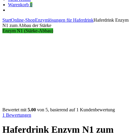
Warenkorb
0
Start
Online-Shop
Enzymlösungen für Haferdrink
Haferdrink Enzym
N1 zum Abbau der Stärke
Product
Haferdrink
Starter-
Enzym N1 (Stärke-Abbau)
Enzyme
Paket
Klicken zum Vergrößern
Play Video
navigation
N2
für
die
Süße
Bewertet mit
5.00
von 5, basierend auf
1
Kundenbewertung
1
Bewertungen
Haferdrink Enzym N1 zum