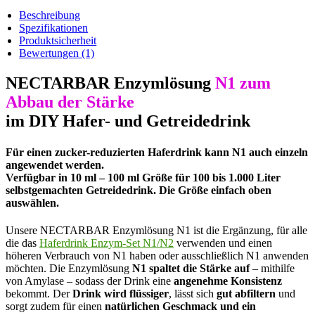
der
Beschreibung
Stärke
Spezifikationen
quantity
Produktsicherheit
Bewertungen
(1)
NECTARBAR Enzymlösung
N1
zum
Abbau der Stärke
im DIY Hafer- und Getreidedrink
Für einen zucker-reduzierten Haferdrink kann N1 auch einzeln
angewendet werden.
Verfügbar in 10 ml – 100 ml Größe für 100 bis 1.000 Liter
selbstgemachten Getreidedrink. Die Größe einfach oben
auswählen.
Unsere NECTARBAR Enzymlösung N1 ist die Ergänzung, für alle
die das
Haferdrink Enzym-Set N1/N2
verwenden und einen
höheren Verbrauch von N1 haben oder ausschließlich N1 anwenden
möchten. Die Enzymlösung
N1 spaltet die Stärke auf
– mithilfe
von Amylase – sodass der Drink eine
angenehme Konsistenz
bekommt. Der
Drink wird flüssiger
, lässt sich
gut abfiltern
und
sorgt zudem für einen
natürlichen Geschmack und ein