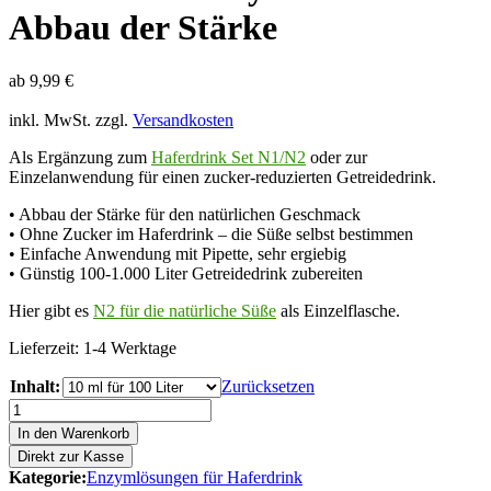
Abbau der Stärke
ab
9,99
€
inkl. MwSt.
zzgl.
Versandkosten
Als Ergänzung zum
Haferdrink Set N1/N2
oder zur
Einzelanwendung für einen zucker-reduzierten Getreidedrink.
• Abbau der Stärke für den natürlichen Geschmack
• Ohne Zucker im Haferdrink – die Süße selbst bestimmen
• Einfache Anwendung mit Pipette, sehr ergiebig
• Günstig 100-1.000 Liter Getreidedrink zubereiten
Hier gibt es
N2 für die natürliche Süße
als Einzelflasche.
Lieferzeit:
1-4 Werktage
Inhalt:
Zurücksetzen
Haferdrink
Enzym
In den Warenkorb
N1
Direkt zur Kasse
zum
Kategorie:
Enzymlösungen für Haferdrink
Abbau