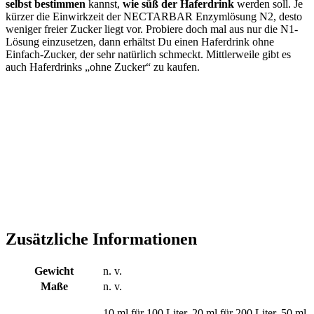
selbst bestimmen
kannst,
wie süß
der Haferdrink
werden soll. Je
kürzer die Einwirkzeit der NECTARBAR Enzymlösung N2, desto
weniger freier Zucker liegt vor. Probiere doch mal aus nur die N1-
Lösung einzusetzen, dann erhältst Du einen Haferdrink ohne
Einfach-Zucker, der sehr natürlich schmeckt. Mittlerweile gibt es
auch Haferdrinks „ohne Zucker“ zu kaufen.
Zusätzliche Informationen
Gewicht
n. v.
Maße
n. v.
10 ml für 100 Liter, 20 ml für 200 Liter, 50 ml