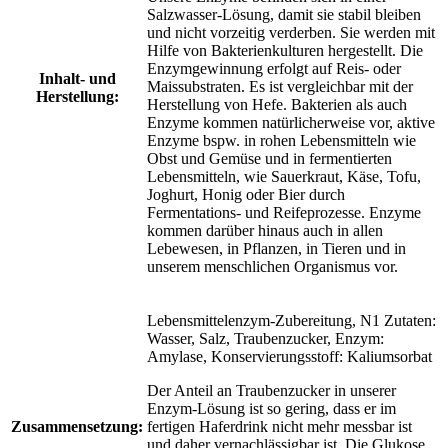
Salzwasser-Lösung, damit sie stabil bleiben
und nicht vorzeitig verderben. Sie werden mit
Hilfe von Bakterienkulturen hergestellt. Die
Enzymgewinnung erfolgt auf Reis- oder
Inhalt- und
Maissubstraten. Es ist vergleichbar mit der
Herstellung:
Herstellung von Hefe. Bakterien als auch
Enzyme kommen natürlicherweise vor, aktive
Enzyme bspw. in rohen Lebensmitteln wie
Obst und Gemüse und in fermentierten
Lebensmitteln, wie Sauerkraut, Käse, Tofu,
Joghurt, Honig oder Bier durch
Fermentations- und Reifeprozesse. Enzyme
kommen darüber hinaus auch in allen
Lebewesen, in Pflanzen, in Tieren und in
unserem menschlichen Organismus vor.
Lebensmittelenzym-Zubereitung, N1 Zutaten:
Wasser, Salz, Traubenzucker, Enzym:
Amylase, Konservierungsstoff: Kaliumsorbat
Der Anteil an Traubenzucker in unserer
Enzym-Lösung ist so gering, dass er im
Zusammensetzung:
fertigen Haferdrink nicht mehr messbar ist
und daher vernachlässigbar ist. Die Glukose