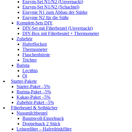
Enzym-Set N1/N2 (Unverpackt)
Enzym-Set N1/N2 (Schachtel)
Enzyme N1 zum Abbau der Stärke
Enzyme N2 für die Süße
Komplett-Sets DIY
DIY-Set mit Filterbeutel (Unverpackt)
DIY-Box mit Filterbeutel + Thermometer
Zubehör
Haferflocken
Thermometer
Flaschenbürste
Trichter
Barista
Lecithin
Öl
Starter-Pakete
Starter-Paket –5%
Barista-Paket –5%
Kakao-Paket –5%
Zubehör-Paket –5%
Filterbeutel & Seihtücher
Nussmilchbeutel
Baumwoll-Einzelpack
Doppelpack 2 Stück
Leinenfilter – Haferdrinkfilter