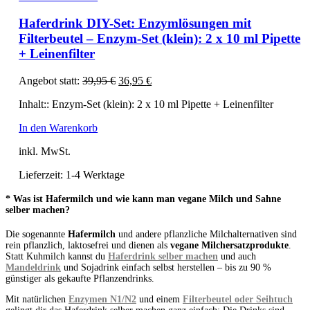
Haferdrink DIY-Set: Enzymlösungen mit
Filterbeutel – Enzym-Set (klein): 2 x 10 ml Pipette
+ Leinenfilter
Ursprünglicher
Aktueller
Angebot statt:
39,95
€
36,95
€
Preis
Preis
Inhalt:: Enzym-Set (klein): 2 x 10 ml Pipette + Leinenfilter
war:
ist:
39,95 €
36,95 €.
In den Warenkorb
inkl. MwSt.
Lieferzeit:
1-4 Werktage
* Was ist Hafermilch und wie kann man vegane Milch und Sahne
selber machen?
Die sogenannte
Hafermilch
und andere pflanzliche Milchalternativen sind
rein pflanzlich, laktosefrei und dienen als
vegane Milchersatzprodukte
.
Statt Kuhmilch kannst du
Haferdrink selber machen
und auch
Mandeldrink
und Sojadrink einfach selbst herstellen – bis zu 90 %
günstiger als gekaufte Pflanzendrinks.
Mit natürlichen
Enzymen N1/N2
und einem
Filterbeutel oder Seihtuch