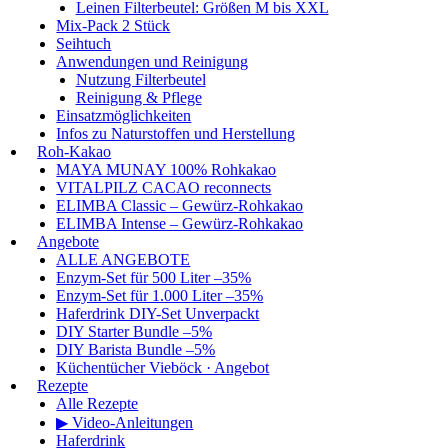
Leinen Filterbeutel: Größen M bis XXL
Mix-Pack 2 Stück
Seihtuch
Anwendungen und Reinigung
Nutzung Filterbeutel
Reinigung & Pflege
Einsatzmöglichkeiten
Infos zu Naturstoffen und Herstellung
Roh-Kakao
MAYA MUNAY 100% Rohkakao
VITALPILZ CACAO reconnects
ELIMBA Classic – Gewürz-Rohkakao
ELIMBA Intense – Gewürz-Rohkakao
Angebote
ALLE ANGEBOTE
Enzym-Set für 500 Liter –35%
Enzym-Set für 1.000 Liter –35%
Haferdrink DIY-Set Unverpackt
DIY Starter Bundle –5%
DIY Barista Bundle –5%
Küchentücher Vieböck · Angebot
Rezepte
Alle Rezepte
▶ Video-Anleitungen
Haferdrink