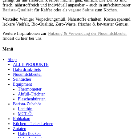
gelingt dir das Haferdrink selber machen ganz einfach: Die Drinks sind
frisch, nährstoffreich und individuell anpassbar – auch in aufschäumbarer
Barista-Qualität
für Kaffee oder als
vegane Sahne
zum Kochen.
Vorteile:
Weniger Verpackungsmüll, Nährstoffe erhalten, Kosten sparend,
leckere Vielfalt, Bio-Qualität, Zero-Waste, frischer & bewusster Genuss.
Weitere Inspirationen zur
Nutzung & Verwendung der Nussmilchbeutel
findest du hier bei uns.
Menü
Shop
ALLE PRODUKTE
Haferdrink-Sets
Nussmilchbeutel
Seihtücher
Equipment
Thermometer
Abfüll-Trichter
Flaschenbürsten
Barista-Zubehör
Lecithin
MCT-Öl
Rohkakao
Küchen-Tücher Leinen
Zutaten
Haferflocken