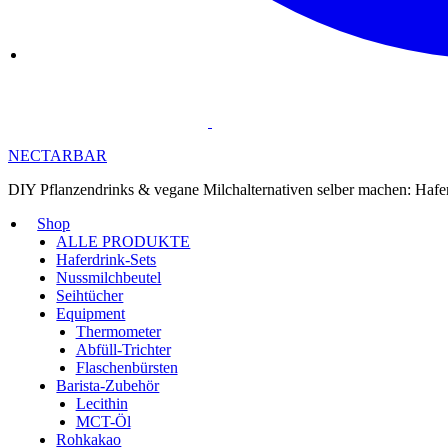
NECTARBAR
DIY Pflanzendrinks & vegane Milchalternativen selber machen: Haf
Shop
ALLE PRODUKTE
Haferdrink-Sets
Nussmilchbeutel
Seihtücher
Equipment
Thermometer
Abfüll-Trichter
Flaschenbürsten
Barista-Zubehör
Lecithin
MCT-Öl
Rohkakao