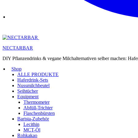
NECTARBAR
DIY Pflanzendrinks & vegane Milchalternativen selber machen: Haf
Shop
ALLE PRODUKTE
Haferdrink-Sets
Nussmilchbeutel
Seihtücher
Equipment
Thermometer
Abfüll-Trichter
Flaschenbürsten
Barista-Zubehör
Lecithin
MCT-Öl
Rohkakao