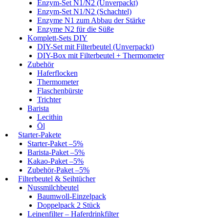
Enzym-Set N1/N2 (Unverpackt)
Enzym-Set N1/N2 (Schachtel)
Enzyme N1 zum Abbau der Stärke
Enzyme N2 für die Süße
Komplett-Sets DIY
DIY-Set mit Filterbeutel (Unverpackt)
DIY-Box mit Filterbeutel + Thermometer
Zubehör
Haferflocken
Thermometer
Flaschenbürste
Trichter
Barista
Lecithin
Öl
Starter-Pakete
Starter-Paket –5%
Barista-Paket –5%
Kakao-Paket –5%
Zubehör-Paket –5%
Filterbeutel & Seihtücher
Nussmilchbeutel
Baumwoll-Einzelpack
Doppelpack 2 Stück
Leinenfilter – Haferdrinkfilter