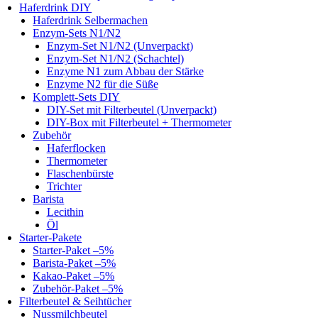
Haferdrink DIY
Haferdrink Selbermachen
Enzym-Sets N1/N2
Enzym-Set N1/N2 (Unverpackt)
Enzym-Set N1/N2 (Schachtel)
Enzyme N1 zum Abbau der Stärke
Enzyme N2 für die Süße
Komplett-Sets DIY
DIY-Set mit Filterbeutel (Unverpackt)
DIY-Box mit Filterbeutel + Thermometer
Zubehör
Haferflocken
Thermometer
Flaschenbürste
Trichter
Barista
Lecithin
Öl
Starter-Pakete
Starter-Paket –5%
Barista-Paket –5%
Kakao-Paket –5%
Zubehör-Paket –5%
Filterbeutel & Seihtücher
Nussmilchbeutel