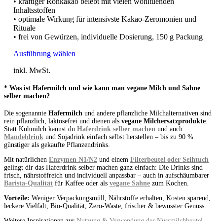
• kräftiger Rohkakao belebt mit vielen wohltuenden
Inhaltsstoffen
• optimale Wirkung für intensivste Kakao-Zeromonien und
Rituale
• frei von Gewürzen, individuelle Dosierung, 150 g Packung
Dieses
Ausführung wählen
Produkt
inkl. MwSt.
weist
mehrere
* Was ist Hafermilch und wie kann man vegane Milch und Sahne
Varianten
selber machen?
auf.
Die
Die sogenannte
Hafermilch
und andere pflanzliche Milchalternativen sind
Optionen
rein pflanzlich, laktosefrei und dienen als
vegane Milchersatzprodukte
.
können
Statt Kuhmilch kannst du
Haferdrink selber machen
und auch
auf
Mandeldrink
und Sojadrink einfach selbst herstellen – bis zu 90 %
der
günstiger als gekaufte Pflanzendrinks.
Produktseite
gewählt
Mit natürlichen
Enzymen N1/N2
und einem
Filterbeutel oder Seihtuch
gelingt dir das Haferdrink selber machen ganz einfach: Die Drinks sind
werden
frisch, nährstoffreich und individuell anpassbar – auch in aufschäumbarer
Barista-Qualität
für Kaffee oder als
vegane Sahne
zum Kochen.
Vorteile:
Weniger Verpackungsmüll, Nährstoffe erhalten, Kosten sparend,
leckere Vielfalt, Bio-Qualität, Zero-Waste, frischer & bewusster Genuss.
Weitere Inspirationen zur
Nutzung & Verwendung der Nussmilchbeutel