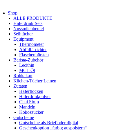
Shop
ALLE PRODUKTE
Haferdrink-Sets
Nussmilchbeutel
Seihtücher
Equipment
Thermometer
Abfüll-Trichter
Flaschenbürsten
Barista-Zubehör
Lecithin
MCT-Öl
Rohkakao
Küchen-Tücher Leinen
Zutaten
Haferflocken
Haferdrinkpulver
Chai Sirup
Mandeln
Kokoszucker
Gutscheine
Gutscheine als Brief oder digital
Geschenkoption „farbig auspolstern“