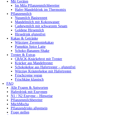
Mit Geräten
Im Mila Pflanzenmilchbereiter
Hafer-Mandeldrink im Thermomix
Pflanzenmilch
Nussmilch Basisrezept
Mandelmilch mit Kokoswasser
Cashewmilch mit schwarzem Sesam
Goldene Hirsemilch
Hirsedrink glutenfrei
Kakao & Getränke
Würziger Zeremoniekakao
Pumpkin Spice Latte
Schoko-Bananen-Shake
Trester & Extras
CRÄCK-Knäckebrot mit Trester
Kräcker aus Mandeltrester
Schokokekse aus Hafertrester – glutenfrei
Würzige Kräuterkekse mit Hafertrester
Frischcreme vegan
Frischkäse klassisch
FAQ
Alle Fragen & Antworten
Haferdrink mit Enzymen
N1 / N2 Enzyme – Hinweise
Pflanzenmilchbereiter
MüchMocha
Pflanzendrinks allgemein
Frage stellen