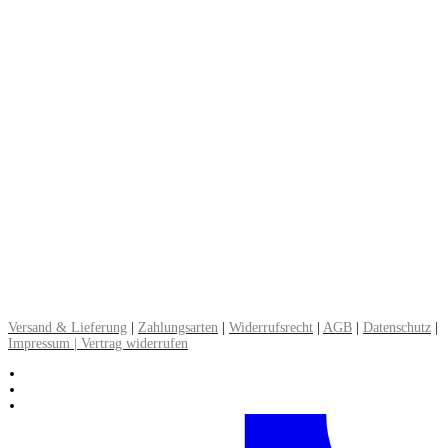
Zahlungsweisen:
Paypal, Kreditkarte, Lastschrift, Klarna (später bezahlen), Überweisung,
Rechnung
Versandkosten:
DE: Brief 0,90 € | Paket 3,90 bis 5 €
EU: Warenpost 7,90 € | Paket 12,90 €
CH: Warenpost 8,90 € | Paket 16,90 €
▸ Alle Informationen zum Versand lesen
Versand & Lieferung
|
Zahlungsarten
|
Widerrufsrecht
|
AGB
|
Datenschutz
|
Impressum | Vertrag widerrufen