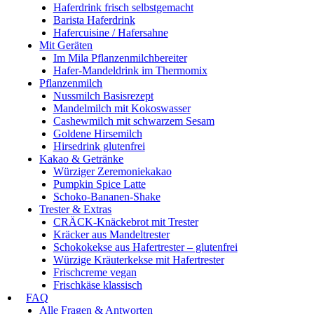
Haferdrink frisch selbstgemacht
Barista Haferdrink
Hafercuisine / Hafersahne
Mit Geräten
Im Mila Pflanzenmilchbereiter
Hafer-Mandeldrink im Thermomix
Pflanzenmilch
Nussmilch Basisrezept
Mandelmilch mit Kokoswasser
Cashewmilch mit schwarzem Sesam
Goldene Hirsemilch
Hirsedrink glutenfrei
Kakao & Getränke
Würziger Zeremoniekakao
Pumpkin Spice Latte
Schoko-Bananen-Shake
Trester & Extras
CRÄCK-Knäckebrot mit Trester
Kräcker aus Mandeltrester
Schokokekse aus Hafertrester – glutenfrei
Würzige Kräuterkekse mit Hafertrester
Frischcreme vegan
Frischkäse klassisch
FAQ
Alle Fragen & Antworten