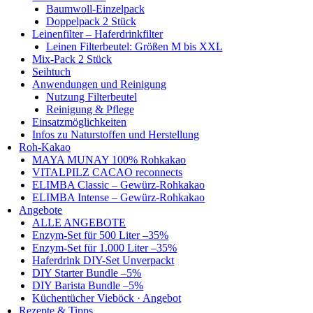
Baumwoll-Einzelpack
Doppelpack 2 Stück
Leinenfilter – Haferdrinkfilter
Leinen Filterbeutel: Größen M bis XXL
Mix-Pack 2 Stück
Seihtuch
Anwendungen und Reinigung
Nutzung Filterbeutel
Reinigung & Pflege
Einsatzmöglichkeiten
Infos zu Naturstoffen und Herstellung
Roh-Kakao
MAYA MUNAY 100% Rohkakao
VITALPILZ CACAO reconnects
ELIMBA Classic – Gewürz-Rohkakao
ELIMBA Intense – Gewürz-Rohkakao
Angebote
ALLE ANGEBOTE
Enzym-Set für 500 Liter –35%
Enzym-Set für 1.000 Liter –35%
Haferdrink DIY-Set Unverpackt
DIY Starter Bundle –5%
DIY Barista Bundle –5%
Küchentücher Vieböck · Angebot
Rezepte & Tipps