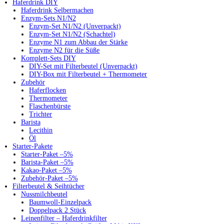
Haferdrink DIY
Haferdrink Selbermachen
Enzym-Sets N1/N2
Enzym-Set N1/N2 (Unverpackt)
Enzym-Set N1/N2 (Schachtel)
Enzyme N1 zum Abbau der Stärke
Enzyme N2 für die Süße
Komplett-Sets DIY
DIY-Set mit Filterbeutel (Unverpackt)
DIY-Box mit Filterbeutel + Thermometer
Zubehör
Haferflocken
Thermometer
Flaschenbürste
Trichter
Barista
Lecithin
Öl
Starter-Pakete
Starter-Paket –5%
Barista-Paket –5%
Kakao-Paket –5%
Zubehör-Paket –5%
Filterbeutel & Seihtücher
Nussmilchbeutel
Baumwoll-Einzelpack
Doppelpack 2 Stück
Leinenfilter – Haferdrinkfilter