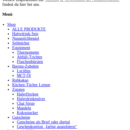
findest du hier bei uns.
Menü
Shop
ALLE PRODUKTE
Haferdrink-Sets
Nussmilchbeutel
Seihtücher
Equipment
Thermometer
Abfüll-Trichter
Flaschenbürsten
Barista-Zubehör
Lecithin
MCT-Öl
Rohkakao
Küchen-Tücher Leinen
Zutaten
Haferflocken
Haferdrinkpulver
Chai Sirup
Mandeln
Kokoszucker
Gutscheine
Gutscheine als Brief oder digital
Geschenkoption „farbig auspolstern“