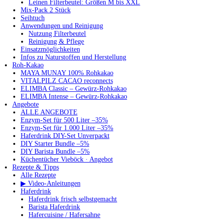
Leinen Filterbeutel: Größen M bis XXL
Mix-Pack 2 Stück
Seihtuch
Anwendungen und Reinigung
Nutzung Filterbeutel
Reinigung & Pflege
Einsatzmöglichkeiten
Infos zu Naturstoffen und Herstellung
Roh-Kakao
MAYA MUNAY 100% Rohkakao
VITALPILZ CACAO reconnects
ELIMBA Classic – Gewürz-Rohkakao
ELIMBA Intense – Gewürz-Rohkakao
Angebote
ALLE ANGEBOTE
Enzym-Set für 500 Liter –35%
Enzym-Set für 1.000 Liter –35%
Haferdrink DIY-Set Unverpackt
DIY Starter Bundle –5%
DIY Barista Bundle –5%
Küchentücher Vieböck · Angebot
Rezepte & Tipps
Alle Rezepte
▶ Video-Anleitungen
Haferdrink
Haferdrink frisch selbstgemacht
Barista Haferdrink
Hafercuisine / Hafersahne