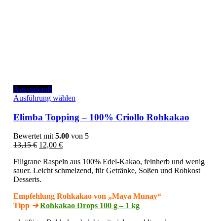
Ausverkauft
Dieses
Ausführung wählen
Produkt
weist
Elimba Topping – 100% Criollo Rohkakao
mehrere
Varianten
Bewertet mit
5.00
von 5
auf.
Ursprünglicher
Aktueller
13,15
€
12,00
€
Die
Preis
Preis
Optionen
Filigrane Raspeln aus 100% Edel-Kakao, feinherb und wenig
war:
ist:
können
sauer. Leicht schmelzend, für Getränke, Soßen und Rohkost
13,15 €
12,00 €.
auf
Desserts.
der
Produktseite
Empfehlung Rohkakao von „Maya Munay“
gewählt
Tipp
➜
Rohkakao Drops 100 g – 1 kg
werden