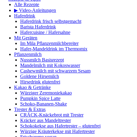
Alle Rezepte
▶ Video-Anleitungen
Haferdrink
Haferdrink frisch selbstgemacht
Barista Haferdrink
Hafercuisine / Hafersahne
Mit Geräten
Im Mila Pflanzenmilchbereiter
Hafer-Mandeldrink im Thermomix
Pflanzenmilch
Nussmilch Basisrezept
Mandelmilch mit Kokoswasser
Cashewmilch mit schwarzem Sesam
Goldene Hirsemilch
Hirsedrink glutenfrei
Kakao & Getränke
Würziger Zeremoniekakao
Pumpkin Spice Latte
Schoko-Bananen-Shake
Trester & Extras
CRÄCK-Knäckebrot mit Trester
Kräcker aus Mandeltrester
Schokokekse aus Hafertrester – glutenfrei
Würzige Kräuterkekse mit Hafertrester
Frischcreme vegan