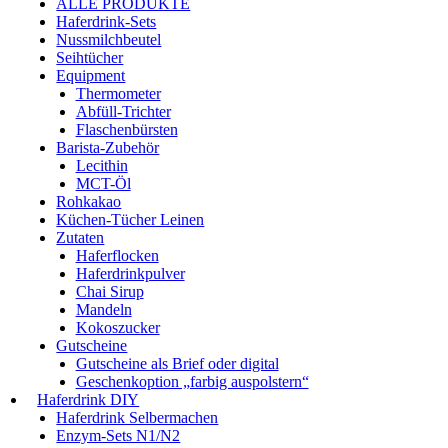
ALLE PRODUKTE
Haferdrink-Sets
Nussmilchbeutel
Seihtücher
Equipment
Thermometer
Abfüll-Trichter
Flaschenbürsten
Barista-Zubehör
Lecithin
MCT-Öl
Rohkakao
Küchen-Tücher Leinen
Zutaten
Haferflocken
Haferdrinkpulver
Chai Sirup
Mandeln
Kokoszucker
Gutscheine
Gutscheine als Brief oder digital
Geschenkoption „farbig auspolstern“
Haferdrink DIY
Haferdrink Selbermachen
Enzym-Sets N1/N2