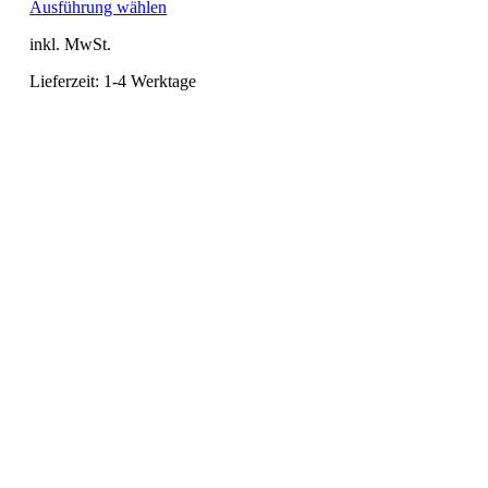
Dieses
Ausführung wählen
Produkt
inkl. MwSt.
weist
mehrere
Lieferzeit:
1-4 Werktage
Varianten
auf.
Die
Optionen
können
auf
der
Produktseite
gewählt
werden