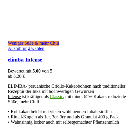
Weniger Süße & mehr Chili
Dieses
Ausführung wählen
Produkt
weist
elimba Intense
mehrere
Varianten
Bewertet mit
5.00
von 5
auf.
ab
5,20
€
Die
Optionen
ELIMBA- peruanische Criollo-Kakaobohnen nach traditioneller
können
Rezeptur der Inka mit hochwertigen Gewürzen
auf
Intense
ist kräftiger als
Classic
, mit mind. 65% Kakao, reduzierte
der
Süße, mehr Chili.
Produktseite
gewählt
• Rohkakao belebt mit vielen wohltuenden Inhaltsstoffen
werden
• Ritual-Kugeln als 1er, 3er, 9er und als Granulat 400 g Pack
• Wahnsinnig lecker auch mit selbstgemachter Pflanzenmilch