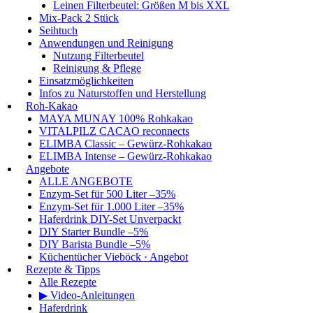
Leinen Filterbeutel: Größen M bis XXL
Mix-Pack 2 Stück
Seihtuch
Anwendungen und Reinigung
Nutzung Filterbeutel
Reinigung & Pflege
Einsatzmöglichkeiten
Infos zu Naturstoffen und Herstellung
Roh-Kakao
MAYA MUNAY 100% Rohkakao
VITALPILZ CACAO reconnects
ELIMBA Classic – Gewürz-Rohkakao
ELIMBA Intense – Gewürz-Rohkakao
Angebote
ALLE ANGEBOTE
Enzym-Set für 500 Liter –35%
Enzym-Set für 1.000 Liter –35%
Haferdrink DIY-Set Unverpackt
DIY Starter Bundle –5%
DIY Barista Bundle –5%
Küchentücher Vieböck · Angebot
Rezepte & Tipps
Alle Rezepte
▶ Video-Anleitungen
Haferdrink