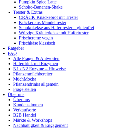
Pumpkin Spice Latte
Schoko-Bananen-Shake
Trester & Extras
CRÄCK-Knäckebrot mit Trester
Kräcker aus Mandeltrester
Schokokekse aus Hafertrester – glutenfrei
Würzige Kräuterkekse mit Hafertrester
Frischcreme vegan
Frischkäse klassisch
Ratgeber
FAQ
Alle Fragen & Antworten
Haferdrink mit Enzymen
N1 / N2 Enzyme – Hinweise
Pflanzenmilchbereiter
MüchMocha
Pflanzendrinks allgemein
Frage stellen
Über uns
Über uns
Kundenstimmen
Verkaufsorte
B2B Handel
Märkte & Workshops
Nachhaltigkeit & Engagement