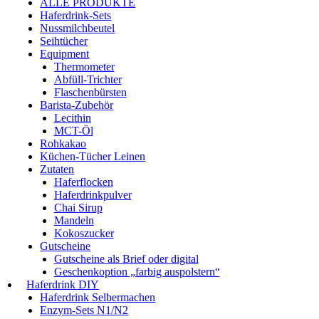
ALLE PRODUKTE
Haferdrink-Sets
Nussmilchbeutel
Seihtücher
Equipment
Thermometer
Abfüll-Trichter
Flaschenbürsten
Barista-Zubehör
Lecithin
MCT-Öl
Rohkakao
Küchen-Tücher Leinen
Zutaten
Haferflocken
Haferdrinkpulver
Chai Sirup
Mandeln
Kokoszucker
Gutscheine
Gutscheine als Brief oder digital
Geschenkoption „farbig auspolstern“
Haferdrink DIY
Haferdrink Selbermachen
Enzym-Sets N1/N2