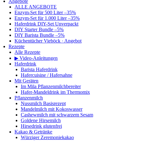
Angebote
ALLE ANGEBOTE
Enzym-Set für 500 Liter –35%
Enzym-Set für 1.000 Liter –35%
Haferdrink DIY-Set Unverpackt
DIY Starter Bundle –5%
DIY Barista Bundle –5%
Küchentücher Vieböck · Angebot
Rezepte
Alle Rezepte
▶ Video-Anleitungen
Haferdrink
Barista Haferdrink
Hafercuisine / Hafersahne
Mit Geräten
Im Mila Pflanzenmilchbereiter
Hafer-Mandeldrink im Thermomix
Pflanzenmilch
Nussmilch Basisrezept
Mandelmilch mit Kokoswasser
Cashewmilch mit schwarzem Sesam
Goldene Hirsemilch
Hirsedrink glutenfrei
Kakao & Getränke
Würziger Zeremoniekakao