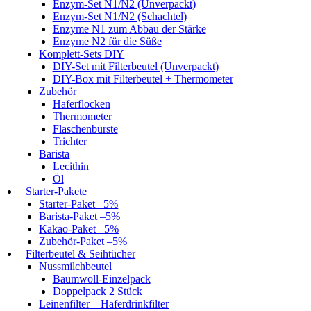
Enzym-Set N1/N2 (Unverpackt)
Enzym-Set N1/N2 (Schachtel)
Enzyme N1 zum Abbau der Stärke
Enzyme N2 für die Süße
Komplett-Sets DIY
DIY-Set mit Filterbeutel (Unverpackt)
DIY-Box mit Filterbeutel + Thermometer
Zubehör
Haferflocken
Thermometer
Flaschenbürste
Trichter
Barista
Lecithin
Öl
Starter-Pakete
Starter-Paket –5%
Barista-Paket –5%
Kakao-Paket –5%
Zubehör-Paket –5%
Filterbeutel & Seihtücher
Nussmilchbeutel
Baumwoll-Einzelpack
Doppelpack 2 Stück
Leinenfilter – Haferdrinkfilter