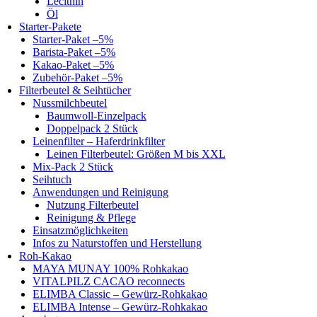
Lecithin
Öl
Starter-Pakete
Starter-Paket –5%
Barista-Paket –5%
Kakao-Paket –5%
Zubehör-Paket –5%
Filterbeutel & Seihtücher
Nussmilchbeutel
Baumwoll-Einzelpack
Doppelpack 2 Stück
Leinenfilter – Haferdrinkfilter
Leinen Filterbeutel: Größen M bis XXL
Mix-Pack 2 Stück
Seihtuch
Anwendungen und Reinigung
Nutzung Filterbeutel
Reinigung & Pflege
Einsatzmöglichkeiten
Infos zu Naturstoffen und Herstellung
Roh-Kakao
MAYA MUNAY 100% Rohkakao
VITALPILZ CACAO reconnects
ELIMBA Classic – Gewürz-Rohkakao
ELIMBA Intense – Gewürz-Rohkakao