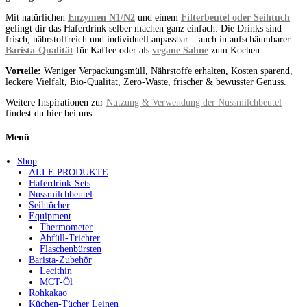
Mit natürlichen
Enzymen N1/N2
und einem
Filterbeutel oder Seihtuch
gelingt dir das Haferdrink selber machen ganz einfach: Die Drinks sind
frisch, nährstoffreich und individuell anpassbar – auch in aufschäumbarer
Barista-Qualität
für Kaffee oder als
vegane Sahne
zum Kochen.
Vorteile:
Weniger Verpackungsmüll, Nährstoffe erhalten, Kosten sparend,
leckere Vielfalt, Bio-Qualität, Zero-Waste, frischer & bewusster Genuss.
Weitere Inspirationen zur
Nutzung & Verwendung der Nussmilchbeutel
findest du hier bei uns.
Menü
Shop
ALLE PRODUKTE
Haferdrink-Sets
Nussmilchbeutel
Seihtücher
Equipment
Thermometer
Abfüll-Trichter
Flaschenbürsten
Barista-Zubehör
Lecithin
MCT-Öl
Rohkakao
Küchen-Tücher Leinen