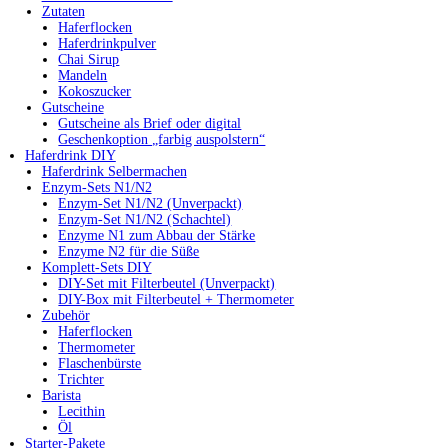
Zutaten
Haferflocken
Haferdrinkpulver
Chai Sirup
Mandeln
Kokoszucker
Gutscheine
Gutscheine als Brief oder digital
Geschenkoption „farbig auspolstern“
Haferdrink DIY
Haferdrink Selbermachen
Enzym-Sets N1/N2
Enzym-Set N1/N2 (Unverpackt)
Enzym-Set N1/N2 (Schachtel)
Enzyme N1 zum Abbau der Stärke
Enzyme N2 für die Süße
Komplett-Sets DIY
DIY-Set mit Filterbeutel (Unverpackt)
DIY-Box mit Filterbeutel + Thermometer
Zubehör
Haferflocken
Thermometer
Flaschenbürste
Trichter
Barista
Lecithin
Öl
Starter-Pakete