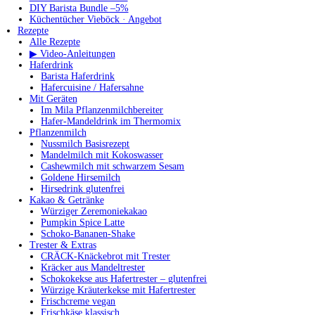
DIY Barista Bundle –5%
Küchentücher Vieböck · Angebot
Rezepte
Alle Rezepte
▶ Video-Anleitungen
Haferdrink
Barista Haferdrink
Hafercuisine / Hafersahne
Mit Geräten
Im Mila Pflanzenmilchbereiter
Hafer-Mandeldrink im Thermomix
Pflanzenmilch
Nussmilch Basisrezept
Mandelmilch mit Kokoswasser
Cashewmilch mit schwarzem Sesam
Goldene Hirsemilch
Hirsedrink glutenfrei
Kakao & Getränke
Würziger Zeremoniekakao
Pumpkin Spice Latte
Schoko-Bananen-Shake
Trester & Extras
CRÄCK-Knäckebrot mit Trester
Kräcker aus Mandeltrester
Schokokekse aus Hafertrester – glutenfrei
Würzige Kräuterkekse mit Hafertrester
Frischcreme vegan
Frischkäse klassisch