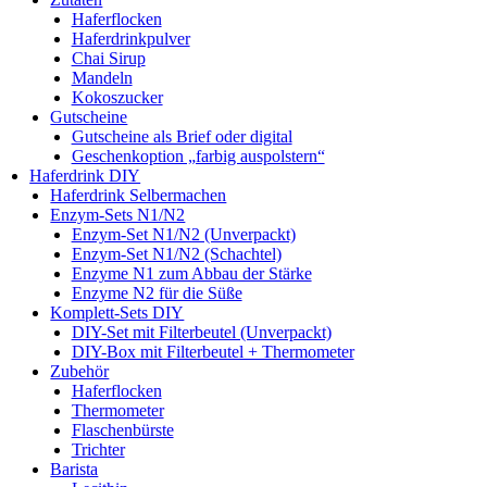
Haferflocken
Haferdrinkpulver
Chai Sirup
Mandeln
Kokoszucker
Gutscheine
Gutscheine als Brief oder digital
Geschenkoption „farbig auspolstern“
Haferdrink DIY
Haferdrink Selbermachen
Enzym-Sets N1/N2
Enzym-Set N1/N2 (Unverpackt)
Enzym-Set N1/N2 (Schachtel)
Enzyme N1 zum Abbau der Stärke
Enzyme N2 für die Süße
Komplett-Sets DIY
DIY-Set mit Filterbeutel (Unverpackt)
DIY-Box mit Filterbeutel + Thermometer
Zubehör
Haferflocken
Thermometer
Flaschenbürste
Trichter
Barista