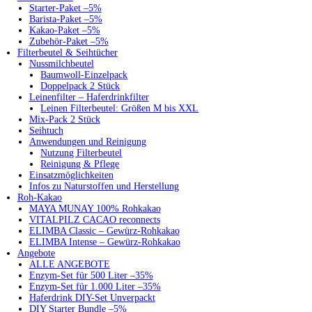
Starter-Paket –5%
Barista-Paket –5%
Kakao-Paket –5%
Zubehör-Paket –5%
Filterbeutel & Seihtücher
Nussmilchbeutel
Baumwoll-Einzelpack
Doppelpack 2 Stück
Leinenfilter – Haferdrinkfilter
Leinen Filterbeutel: Größen M bis XXL
Mix-Pack 2 Stück
Seihtuch
Anwendungen und Reinigung
Nutzung Filterbeutel
Reinigung & Pflege
Einsatzmöglichkeiten
Infos zu Naturstoffen und Herstellung
Roh-Kakao
MAYA MUNAY 100% Rohkakao
VITALPILZ CACAO reconnects
ELIMBA Classic – Gewürz-Rohkakao
ELIMBA Intense – Gewürz-Rohkakao
Angebote
ALLE ANGEBOTE
Enzym-Set für 500 Liter –35%
Enzym-Set für 1.000 Liter –35%
Haferdrink DIY-Set Unverpackt
DIY Starter Bundle –5%