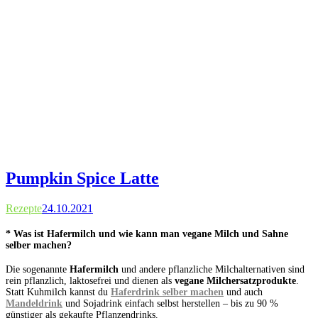
Pumpkin Spice Latte
Rezepte
24.10.2021
* Was ist Hafermilch und wie kann man vegane Milch und Sahne
selber machen?
Die sogenannte
Hafermilch
und andere pflanzliche Milchalternativen sind
rein pflanzlich, laktosefrei und dienen als
vegane Milchersatzprodukte
.
Statt Kuhmilch kannst du
Haferdrink selber machen
und auch
Mandeldrink
und Sojadrink einfach selbst herstellen – bis zu 90 %
günstiger als gekaufte Pflanzendrinks.