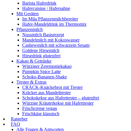
Barista Haferdrink
Hafercuisine / Hafersahne
Mit Geräten
Im Mila Pflanzenmilchbereiter
Hafer-Mandeldrink im Thermomix
Pflanzenmilch
Nussmilch Basisrezept
Mandelmilch mit Kokoswasser
Cashewmilch mit schwarzem Sesam
Goldene Hirsemilch
Hirsedrink glutenfrei
Kakao & Getränke
Würziger Zeremoniekakao
Pumpkin Spice Latte
Schoko-Bananen-Shake
Trester & Extras
CRÄCK-Knäckebrot mit Trester
Kräcker aus Mandeltrester
Schokokekse aus Hafertrester – glutenfrei
Würzige Kräuterkekse mit Hafertrester
Frischcreme vegan
Frischkäse klassisch
Ratgeber
FAQ
Alle Fragen & Antworten