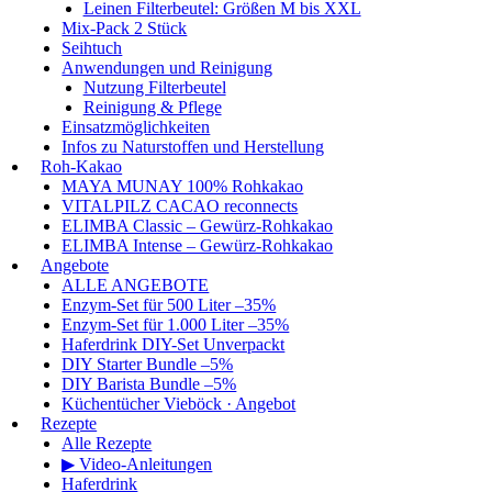
Leinen Filterbeutel: Größen M bis XXL
Mix-Pack 2 Stück
Seihtuch
Anwendungen und Reinigung
Nutzung Filterbeutel
Reinigung & Pflege
Einsatzmöglichkeiten
Infos zu Naturstoffen und Herstellung
Roh-Kakao
MAYA MUNAY 100% Rohkakao
VITALPILZ CACAO reconnects
ELIMBA Classic – Gewürz-Rohkakao
ELIMBA Intense – Gewürz-Rohkakao
Angebote
ALLE ANGEBOTE
Enzym-Set für 500 Liter –35%
Enzym-Set für 1.000 Liter –35%
Haferdrink DIY-Set Unverpackt
DIY Starter Bundle –5%
DIY Barista Bundle –5%
Küchentücher Vieböck · Angebot
Rezepte
Alle Rezepte
▶ Video-Anleitungen
Haferdrink