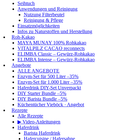
Seihtuch
Anwendungen und Reinigung
Nutzung Filterbeutel
Reinigung & Pflege
Einsatzmöglichkeiten
Infos zu Naturstoffen und Herstellung
Roh-Kakao
MAYA MUNAY 100% Rohkakao
VITALPILZ CACAO reconnects
ELIMBA Classic – Gewürz-Rohkakao
ELIMBA Intense – Gewürz-Rohkakao
Angebote
ALLE ANGEBOTE
Enzym-Set für 500 Liter –35%
Enzym-Set für 1.000 Liter –35%
Haferdrink DIY-Set Unverpackt
DIY Starter Bundle –5%
DIY Barista Bundle –5%
Küchentücher Vieböck · Angebot
Rezepte
Alle Rezepte
▶ Video-Anleitungen
Haferdrink
Barista Haferdrink
Hafercuisine / Hafersahne