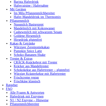
Barista Haferdrink
Hafercuisine / Hafersahne
Mit Geräten
Im Mila Pflanzenmilchbereiter
Hafer-Mandeldrink im Thermomix
Pflanzenmilch
Nussmilch Basisrezept
Mandelmilch mit Kokoswasser
Cashewmilch mit schwarzem Sesam
Goldene Hirsemilch
Hirsedrink glutenfrei
Kakao & Getränke
Würziger Zeremoniekakao
Pumpkin Spice Latte
Schoko-Bananen-Shake
Trester & Extras
CRÄCK-Knäckebrot mit Trester
Kräcker aus Mandeltrester
Schokokekse aus Hafertrester – glutenfrei
Würzige Kräuterkekse mit Hafertrester
Frischcreme vegan
Frischkäse klassisch
Ratgeber
FAQ
Alle Fragen & Antworten
Haferdrink mit Enzymen
N1 / N2 Enzyme – Hinweise
Pflanzenmilchbereiter