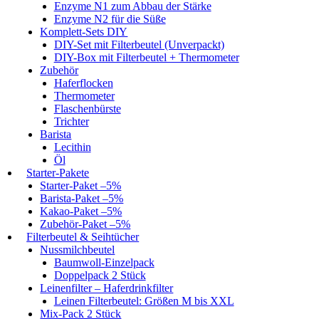
Enzyme N1 zum Abbau der Stärke
Enzyme N2 für die Süße
Komplett-Sets DIY
DIY-Set mit Filterbeutel (Unverpackt)
DIY-Box mit Filterbeutel + Thermometer
Zubehör
Haferflocken
Thermometer
Flaschenbürste
Trichter
Barista
Lecithin
Öl
Starter-Pakete
Starter-Paket –5%
Barista-Paket –5%
Kakao-Paket –5%
Zubehör-Paket –5%
Filterbeutel & Seihtücher
Nussmilchbeutel
Baumwoll-Einzelpack
Doppelpack 2 Stück
Leinenfilter – Haferdrinkfilter
Leinen Filterbeutel: Größen M bis XXL
Mix-Pack 2 Stück