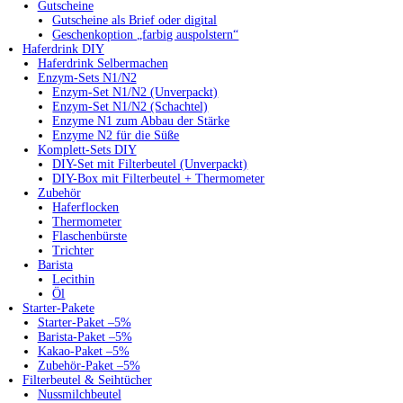
Gutscheine
Gutscheine als Brief oder digital
Geschenkoption „farbig auspolstern“
Haferdrink DIY
Haferdrink Selbermachen
Enzym-Sets N1/N2
Enzym-Set N1/N2 (Unverpackt)
Enzym-Set N1/N2 (Schachtel)
Enzyme N1 zum Abbau der Stärke
Enzyme N2 für die Süße
Komplett-Sets DIY
DIY-Set mit Filterbeutel (Unverpackt)
DIY-Box mit Filterbeutel + Thermometer
Zubehör
Haferflocken
Thermometer
Flaschenbürste
Trichter
Barista
Lecithin
Öl
Starter-Pakete
Starter-Paket –5%
Barista-Paket –5%
Kakao-Paket –5%
Zubehör-Paket –5%
Filterbeutel & Seihtücher
Nussmilchbeutel