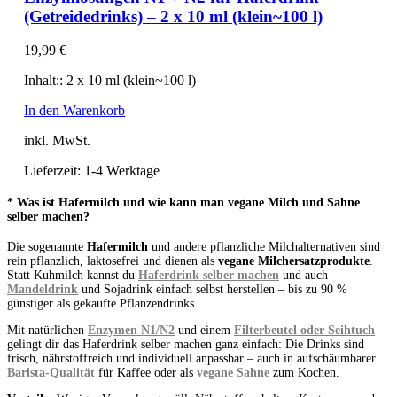
(Getreidedrinks) – 2 x 10 ml (klein~100 l)
19,99
€
Inhalt:: 2 x 10 ml (klein~100 l)
In den Warenkorb
inkl. MwSt.
Lieferzeit:
1-4 Werktage
* Was ist Hafermilch und wie kann man vegane Milch und Sahne
selber machen?
Die sogenannte
Hafermilch
und andere pflanzliche Milchalternativen sind
rein pflanzlich, laktosefrei und dienen als
vegane Milchersatzprodukte
.
Statt Kuhmilch kannst du
Haferdrink selber machen
und auch
Mandeldrink
und Sojadrink einfach selbst herstellen – bis zu 90 %
günstiger als gekaufte Pflanzendrinks.
Mit natürlichen
Enzymen N1/N2
und einem
Filterbeutel oder Seihtuch
gelingt dir das Haferdrink selber machen ganz einfach: Die Drinks sind
frisch, nährstoffreich und individuell anpassbar – auch in aufschäumbarer
Barista-Qualität
für Kaffee oder als
vegane Sahne
zum Kochen.