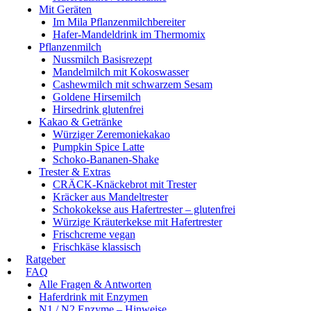
Mit Geräten
Im Mila Pflanzenmilchbereiter
Hafer-Mandeldrink im Thermomix
Pflanzenmilch
Nussmilch Basisrezept
Mandelmilch mit Kokoswasser
Cashewmilch mit schwarzem Sesam
Goldene Hirsemilch
Hirsedrink glutenfrei
Kakao & Getränke
Würziger Zeremoniekakao
Pumpkin Spice Latte
Schoko-Bananen-Shake
Trester & Extras
CRÄCK-Knäckebrot mit Trester
Kräcker aus Mandeltrester
Schokokekse aus Hafertrester – glutenfrei
Würzige Kräuterkekse mit Hafertrester
Frischcreme vegan
Frischkäse klassisch
Ratgeber
FAQ
Alle Fragen & Antworten
Haferdrink mit Enzymen
N1 / N2 Enzyme – Hinweise