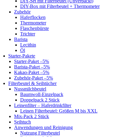
DIY-Set mit Filterbeutel (Unverpackt)
DIY-Box mit Filterbeutel + Thermometer
Zubehör
Haferflocken
Thermometer
Flaschenbürste
Trichter
Barista
Lecithin
Öl
Starter-Pakete
Starter-Paket –5%
Barista-Paket –5%
Kakao-Paket –5%
Zubehör-Paket –5%
Filterbeutel & Seihtücher
Nussmilchbeutel
Baumwoll-Einzelpack
Doppelpack 2 Stück
Leinenfilter – Haferdrinkfilter
Leinen Filterbeutel: Größen M bis XXL
Mix-Pack 2 Stück
Seihtuch
Anwendungen und Reinigung
Nutzung Filterbeutel