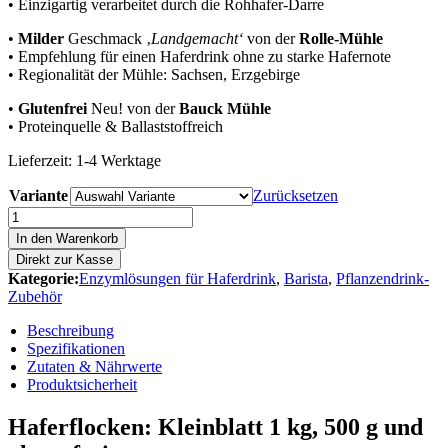
• Einzigartig verarbeitet durch die Rohhafer-Darre
•
Milder
Geschmack ‚
Landgemacht‘
von der
Rolle-Mühle
• Empfehlung für einen Haferdrink ohne zu starke Hafernote
• Regionalität der Mühle: Sachsen, Erzgebirge
•
Glutenfrei
Neu! von der
Bauck Mühle
• Proteinquelle & Ballaststoffreich
Lieferzeit:
1-4 Werktage
Variante
Zurücksetzen
Haferflocken
quantity
In den Warenkorb
Direkt zur Kasse
Kategorie:
Enzymlösungen für Haferdrink
,
Barista
,
Pflanzendrink-
Zubehör
Beschreibung
Spezifikationen
Zutaten & Nährwerte
Produktsicherheit
Haferflocken: Kleinblatt 1 kg, 500 g und