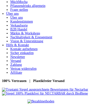
MüchMocha
Pflanzendrinks allgemein
Frage stellen
Über uns
Über uns
Kundenstimmen
Verkaufsorte
B2B Handel
Märkte & Workshops
Nachhaltigkeit & Engagement
Vision & Unterstützung
Hilfe & Kontakt
Kontakt aufnehmen
Sicher einkaufen
Newsletter
Versand
Zahlung
Vertrag widerrufen
Affiliate
100% Vertrauen | Plastikfreier Versand
Zahlungsweisen:
Paypal, Kreditkarte, Lastschrift, Klarna (später bezahlen), Überweisung,
Rechnung