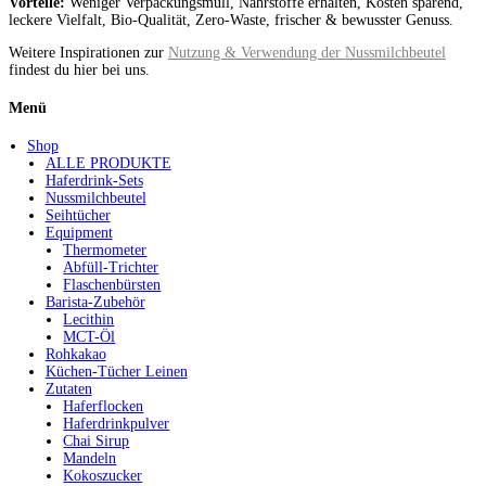
Vorteile:
Weniger Verpackungsmüll, Nährstoffe erhalten, Kosten sparend,
leckere Vielfalt, Bio-Qualität, Zero-Waste, frischer & bewusster Genuss.
Weitere Inspirationen zur
Nutzung & Verwendung der Nussmilchbeutel
findest du hier bei uns.
Menü
Shop
ALLE PRODUKTE
Haferdrink-Sets
Nussmilchbeutel
Seihtücher
Equipment
Thermometer
Abfüll-Trichter
Flaschenbürsten
Barista-Zubehör
Lecithin
MCT-Öl
Rohkakao
Küchen-Tücher Leinen
Zutaten
Haferflocken
Haferdrinkpulver
Chai Sirup
Mandeln
Kokoszucker