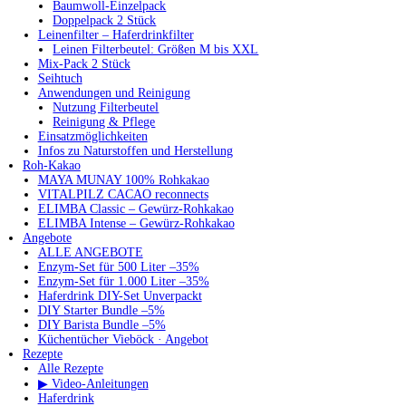
Baumwoll-Einzelpack
Doppelpack 2 Stück
Leinenfilter – Haferdrinkfilter
Leinen Filterbeutel: Größen M bis XXL
Mix-Pack 2 Stück
Seihtuch
Anwendungen und Reinigung
Nutzung Filterbeutel
Reinigung & Pflege
Einsatzmöglichkeiten
Infos zu Naturstoffen und Herstellung
Roh-Kakao
MAYA MUNAY 100% Rohkakao
VITALPILZ CACAO reconnects
ELIMBA Classic – Gewürz-Rohkakao
ELIMBA Intense – Gewürz-Rohkakao
Angebote
ALLE ANGEBOTE
Enzym-Set für 500 Liter –35%
Enzym-Set für 1.000 Liter –35%
Haferdrink DIY-Set Unverpackt
DIY Starter Bundle –5%
DIY Barista Bundle –5%
Küchentücher Vieböck · Angebot
Rezepte
Alle Rezepte
▶ Video-Anleitungen
Haferdrink