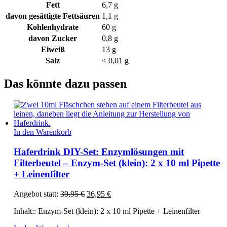
Fett
6,7
g
davon
gesättigte Fettsäuren
1,1
g
Kohlenhydrate
60
g
davon
Zucker
0,8
g
Eiweiß
13
g
Salz
< 0,01
g
Das könnte dazu passen
In den Warenkorb
Haferdrink DIY-Set: Enzymlösungen mit
Filterbeutel – Enzym-Set (klein): 2 x 10 ml Pipette
+ Leinenfilter
Ursprünglicher
Aktueller
Angebot statt:
39,95
€
36,95
€
Preis
Preis
Inhalt:: Enzym-Set (klein): 2 x 10 ml Pipette + Leinenfilter
war:
ist:
39,95 €
36,95 €.