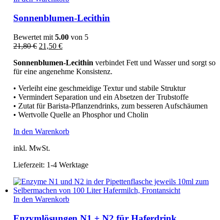
Sonnenblumen-Lecithin
Bewertet mit
5.00
von 5
Ursprünglicher
Aktueller
21,80
€
21,50
€
Preis
Preis
Sonnenblumen-Lecithin
verbindet Fett und Wasser und sorgt so
war:
ist:
für eine angenehme Konsistenz.
21,80 €
21,50 €.
• Verleiht eine geschmeidige Textur und stabile Struktur
• Vermindert Separation und ein Absetzen der Trubstoffe
• Zutat für Barista-Pflanzendrinks, zum besseren Aufschäumen
• Wertvolle Quelle an Phosphor und Cholin
In den Warenkorb
inkl. MwSt.
Lieferzeit:
1-4 Werktage
In den Warenkorb
Enzymlösungen N1 + N2 für Haferdrink