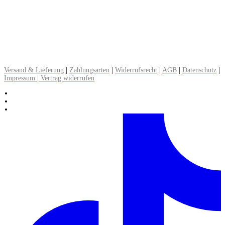
Versandkosten:
DE: Brief 0,90 € | Paket 3,90 bis 5 €
EU: Warenpost 7,90 € | Paket 12,90 €
CH: Warenpost 8,90 € | Paket 16,90 €
▸ Alle Informationen zum Versand lesen
Versand & Lieferung
|
Zahlungsarten
|
Widerrufsrecht
|
AGB
|
Datenschutz
|
Impressum | Vertrag widerrufen