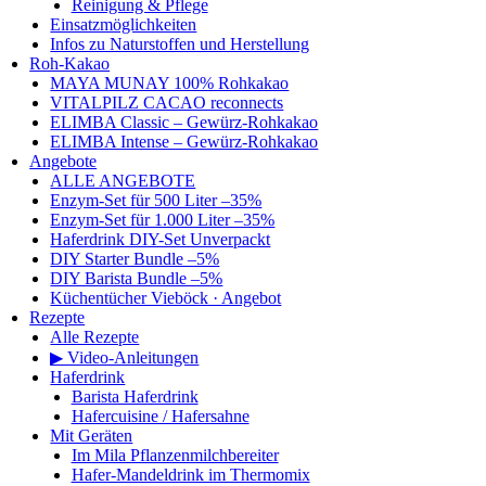
Reinigung & Pflege
Einsatzmöglichkeiten
Infos zu Naturstoffen und Herstellung
Roh-Kakao
MAYA MUNAY 100% Rohkakao
VITALPILZ CACAO reconnects
ELIMBA Classic – Gewürz-Rohkakao
ELIMBA Intense – Gewürz-Rohkakao
Angebote
ALLE ANGEBOTE
Enzym-Set für 500 Liter –35%
Enzym-Set für 1.000 Liter –35%
Haferdrink DIY-Set Unverpackt
DIY Starter Bundle –5%
DIY Barista Bundle –5%
Küchentücher Vieböck · Angebot
Rezepte
Alle Rezepte
▶ Video-Anleitungen
Haferdrink
Barista Haferdrink
Hafercuisine / Hafersahne
Mit Geräten
Im Mila Pflanzenmilchbereiter
Hafer-Mandeldrink im Thermomix