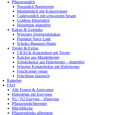
Pflanzenmilch
Nussmilch Basisrezept
Mandelmilch mit Kokoswasser
Cashewmilch mit schwarzem Sesam
Goldene Hirsemilch
Hirsedrink glutenfrei
Kakao & Getränke
Würziger Zeremoniekakao
Pumpkin Spice Latte
Schoko-Bananen-Shake
Trester & Extras
CRÄCK-Knäckebrot mit Trester
Kräcker aus Mandeltrester
Schokokekse aus Hafertrester – glutenfrei
Würzige Kräuterkekse mit Hafertrester
Frischcreme vegan
Frischkäse klassisch
Ratgeber
FAQ
Alle Fragen & Antworten
Haferdrink mit Enzymen
N1 / N2 Enzyme – Hinweise
Pflanzenmilchbereiter
MüchMocha
Pflanzendrinks allgemein