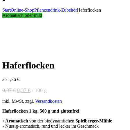
Start
Online-Shop
Pflanzendrink-Zubehör
Haferflocken
Product
Flaschenbürsten
Kokosöl
Aromatisch oder mild
MCT
Klicken zum Vergrößern
navigation
–
flüssiges
und
geschmacksneutrales
Öl
Haferflocken
ab
1,86
€
Ursprünglicher
Aktueller
0,37
€
0,37
€
/
100
g
Preis
Preis
inkl. MwSt.
zzgl.
Versandkosten
war:
ist:
0,37 €
0,37 €.
Haferflocken 1 kg, 500 g und glutenfrei
•
Aromatisch
von der biodynamischen
Spielberger-Mühle
• Nussig-aromatisch, rund und lecker im Geschmack