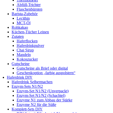
Thermometer
Abfüll-Trichter
Flaschenbürsten
Barista-Zubehör
Lecithin
MCT-Öl
Rohkakao
Küchen-Tücher Leinen
Zutaten
Haferflocken
Haferdrinkpulver
Chai Sirup
Mandeln
Kokoszucker
Gutscheine
Gutscheine als Brief oder digital
Geschenkoption „farbig auspolstern“
Haferdrink DIY
Haferdrink Selbermachen
Enzym-Sets N1/N2
Enzym-Set N1/N2 (Unverpackt)
Enzym-Set N1/N2 (Schachtel)
Enzyme N1 zum Abbau der Stärke
Enzyme N2 für die Süße
Komplett-Sets DIY