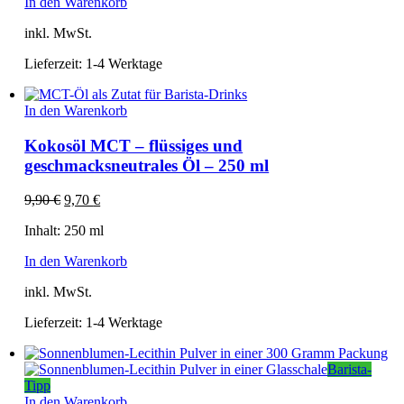
In den Warenkorb
inkl. MwSt.
Lieferzeit:
1-4 Werktage
In den Warenkorb
Kokosöl MCT – flüssiges und
geschmacksneutrales Öl – 250 ml
Ursprünglicher
Aktueller
9,90
€
9,70
€
Preis
Preis
Inhalt: 250 ml
war:
ist:
9,90 €
9,70 €.
In den Warenkorb
inkl. MwSt.
Lieferzeit:
1-4 Werktage
Barista-
Tipp
In den Warenkorb