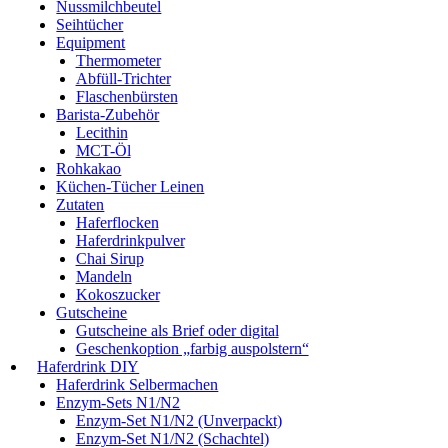
Nussmilchbeutel
Seihtücher
Equipment
Thermometer
Abfüll-Trichter
Flaschenbürsten
Barista-Zubehör
Lecithin
MCT-Öl
Rohkakao
Küchen-Tücher Leinen
Zutaten
Haferflocken
Haferdrinkpulver
Chai Sirup
Mandeln
Kokoszucker
Gutscheine
Gutscheine als Brief oder digital
Geschenkoption „farbig auspolstern“
Haferdrink DIY
Haferdrink Selbermachen
Enzym-Sets N1/N2
Enzym-Set N1/N2 (Unverpackt)
Enzym-Set N1/N2 (Schachtel)