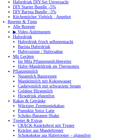
Haferdrink DIY-Set Unverpackt
DIY Starter Bundle –5%
DIY Barista Bundle –5%
Küchentücher Vieböck · Angebot
Rezepte & Tipps
Alle Rezepte
▶ Video-Anleitungen
Haferdrink
Haferdrink frisch selbstgemacht
Barista Haferdrink
Hafercuisine / Hafersahne
Mit Geräten
Im Mila Pflanzenmilchbereiter
Hafer-Mandeldrink im Thermomix
Pflanzenmilch
Nussmilch Basisrezept
Mandelmilch mit Kokoswasser
Cashewmilch mit schwarzem Sesam
Goldene Hirsemilch
Hirsedrink glutenfrei
Kakao & Getränke
Würziger Zeremoniekakao
Pumpkin Spice Latte
Schoko-Bananen-Shake
Trester & Extras
CRÄCK-Knäckebrot mit Trester
Kräcker aus Mandeltrester
Schokokekse aus Hafertrester – glutenfrei