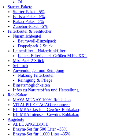
Öl
Starter-Pakete
Starter-Paket –5%
Barista-Paket –5%
Kakao-Paket –5%
Zubehör-Paket –5%
Filterbeutel & Seihtücher
Nussmilchbeutel
Baumwoll-Einzelpack
Doppelpack 2 Stück
Leinenfilter – Haferdrinkfilter
Leinen Filterbeutel: Größen M bis XXL
Mix-Pack 2 Stück
Seihtuch
Anwendungen und Reinigung
Nutzung Filterbeutel
Reinigung & Pflege
Einsatzmöglichkeiten
Infos zu Naturstoffen und Herstellung
Roh-Kakao
MAYA MUNAY 100% Rohkakao
VITALPILZ CACAO reconnects
ELIMBA Classic – Gewürz-Rohkakao
ELIMBA Intense – Gewürz-Rohkakao
Angebote
ALLE ANGEBOTE
Enzym-Set für 500 Liter –35%
Enzym-Set für 1.000 Liter –35%