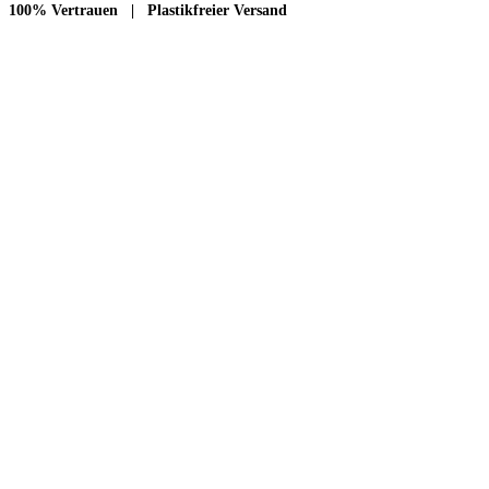
100% Vertrauen | Plastikfreier Versand
Zahlungsweisen:
Paypal, Kreditkarte, Lastschrift, Klarna (später bezahlen), Überweisung,
Rechnung
Versandkosten:
DE: Brief 0,90 € | Paket 3,90 bis 5 €
EU: Warenpost 7,90 € | Paket 12,90 €
CH: Warenpost 8,90 € | Paket 16,90 €