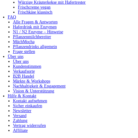
Würzige Kräuterkekse mit Hafertrester
Frischcreme vegan
Frischkäse klassisch
FAQ
Alle Fragen & Antworten
Haferdrink mit Enzymen
N1 / N2 Enzyme – Hinweise
Pflanzenmilchbereiter
MüchMocha
Pflanzendrinks allgemein
Frage stellen
Über uns
Über uns
Kundenstimmen
Verkaufsorte
B2B Handel
Märkte & Workshops
Nachhaltigkeit & Engagement
Vision & Unterstützung
Hilfe & Kontakt
Kontakt aufnehmen
Sicher einkaufen
Newsletter
Versand
Zahlung
Vertrag widerrufen
Affiliate