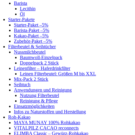
Barista
Lecithin
Öl
Starter-Pakete
Starter-Paket –5%
Barista-Paket –5%
Kakao-Paket –5%
Zubehör-Paket –5%
Filterbeutel & Seihtücher
Nussmilchbeutel
Baumwoll-Einzelpack
Doppelpack 2 Stück
Leinenfilter – Haferdrinkfilter
Leinen Filterbeutel: Größen M bis XXL
Mix-Pack 2 Stück
Seihtuch
Anwendungen und Reinigung
Nutzung Filterbeutel
Reinigung & Pflege
Einsatzmöglichkeiten
Infos zu Naturstoffen und Herstellung
Roh-Kakao
MAYA MUNAY 100% Rohkakao
VITALPILZ CACAO reconnects
ELIMBA Classic – Gewürz-Rohkakao