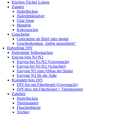
Küchen-Tücher Leinen
Zutaten
Haferflocken
Haferdrinkpulver
Chai Sirup
Mandeln
Kokoszucker
Gutscheine
Gutscheine als Brief oder digital
Geschenkoption „farbig auspolstern“
Haferdrink DIY
Haferdrink Selbermachen
Enzym-Sets N1/N2
Enzym-Set N1/N2 (Unverpackt)
Enzym-Set N1/N2 (Schachtel)
Enzyme N1 zum Abbau der Stärke
Enzyme N2 für die Süße
Komplett-Sets DIY
DIY-Set mit Filterbeutel (Unverpackt)
DIY-Box mit Filterbeutel + Thermometer
Zubehör
Haferflocken
Thermometer
Flaschenbürste
Trichter