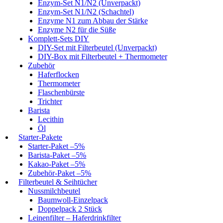
Enzym-Set N1/N2 (Unverpackt)
Enzym-Set N1/N2 (Schachtel)
Enzyme N1 zum Abbau der Stärke
Enzyme N2 für die Süße
Komplett-Sets DIY
DIY-Set mit Filterbeutel (Unverpackt)
DIY-Box mit Filterbeutel + Thermometer
Zubehör
Haferflocken
Thermometer
Flaschenbürste
Trichter
Barista
Lecithin
Öl
Starter-Pakete
Starter-Paket –5%
Barista-Paket –5%
Kakao-Paket –5%
Zubehör-Paket –5%
Filterbeutel & Seihtücher
Nussmilchbeutel
Baumwoll-Einzelpack
Doppelpack 2 Stück
Leinenfilter – Haferdrinkfilter