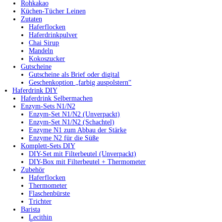
Rohkakao
Küchen-Tücher Leinen
Zutaten
Haferflocken
Haferdrinkpulver
Chai Sirup
Mandeln
Kokoszucker
Gutscheine
Gutscheine als Brief oder digital
Geschenkoption „farbig auspolstern“
Haferdrink DIY
Haferdrink Selbermachen
Enzym-Sets N1/N2
Enzym-Set N1/N2 (Unverpackt)
Enzym-Set N1/N2 (Schachtel)
Enzyme N1 zum Abbau der Stärke
Enzyme N2 für die Süße
Komplett-Sets DIY
DIY-Set mit Filterbeutel (Unverpackt)
DIY-Box mit Filterbeutel + Thermometer
Zubehör
Haferflocken
Thermometer
Flaschenbürste
Trichter
Barista
Lecithin