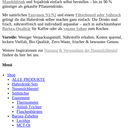
Mandeldrink
und Sojadrink einfach selbst herstellen – bis zu 90 %
günstiger als gekaufte Pflanzendrinks.
Mit natürlichen
Enzymen N1/N2
und einem
Filterbeutel oder Seihtuch
gelingt dir das Haferdrink selber machen ganz einfach: Die Drinks sind
frisch, nährstoffreich und individuell anpassbar – auch in aufschäumbarer
Barista-Qualität
für Kaffee oder als
vegane Sahne
zum Kochen.
Vorteile:
Weniger Verpackungsmüll, Nährstoffe erhalten, Kosten sparend,
leckere Vielfalt, Bio-Qualität, Zero-Waste, frischer & bewusster Genuss.
Weitere Inspirationen zur
Nutzung & Verwendung der Nussmilchbeutel
findest du hier bei uns.
Menü
Shop
ALLE PRODUKTE
Haferdrink-Sets
Nussmilchbeutel
Seihtücher
Equipment
Thermometer
Abfüll-Trichter
Flaschenbürsten
Barista-Zubehör
Lecithin
MCT-Öl