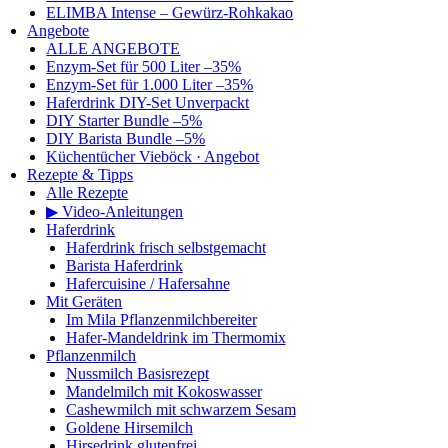
ELIMBA Intense – Gewürz-Rohkakao
Angebote
ALLE ANGEBOTE
Enzym-Set für 500 Liter –35%
Enzym-Set für 1.000 Liter –35%
Haferdrink DIY-Set Unverpackt
DIY Starter Bundle –5%
DIY Barista Bundle –5%
Küchentücher Vieböck · Angebot
Rezepte & Tipps
Alle Rezepte
▶ Video-Anleitungen
Haferdrink
Haferdrink frisch selbstgemacht
Barista Haferdrink
Hafercuisine / Hafersahne
Mit Geräten
Im Mila Pflanzenmilchbereiter
Hafer-Mandeldrink im Thermomix
Pflanzenmilch
Nussmilch Basisrezept
Mandelmilch mit Kokoswasser
Cashewmilch mit schwarzem Sesam
Goldene Hirsemilch
Hirsedrink glutenfrei