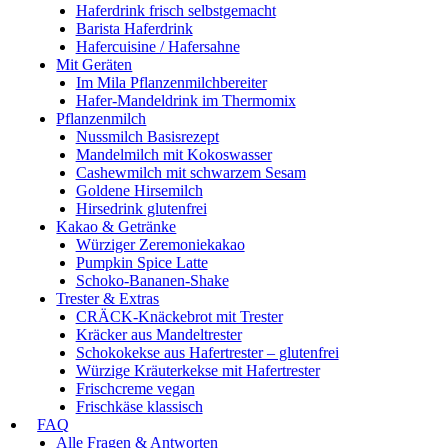
Haferdrink frisch selbstgemacht
Barista Haferdrink
Hafercuisine / Hafersahne
Mit Geräten
Im Mila Pflanzenmilchbereiter
Hafer-Mandeldrink im Thermomix
Pflanzenmilch
Nussmilch Basisrezept
Mandelmilch mit Kokoswasser
Cashewmilch mit schwarzem Sesam
Goldene Hirsemilch
Hirsedrink glutenfrei
Kakao & Getränke
Würziger Zeremoniekakao
Pumpkin Spice Latte
Schoko-Bananen-Shake
Trester & Extras
CRÄCK-Knäckebrot mit Trester
Kräcker aus Mandeltrester
Schokokekse aus Hafertrester – glutenfrei
Würzige Kräuterkekse mit Hafertrester
Frischcreme vegan
Frischkäse klassisch
FAQ
Alle Fragen & Antworten