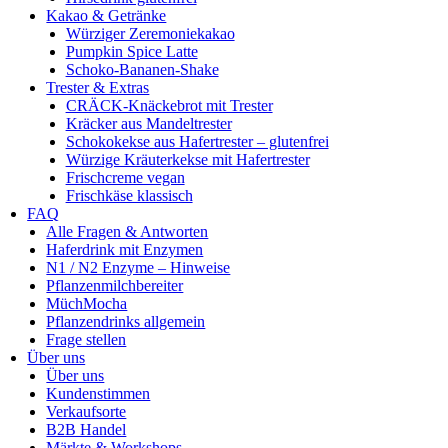
Kakao & Getränke
Würziger Zeremoniekakao
Pumpkin Spice Latte
Schoko-Bananen-Shake
Trester & Extras
CRÄCK-Knäckebrot mit Trester
Kräcker aus Mandeltrester
Schokokekse aus Hafertrester – glutenfrei
Würzige Kräuterkekse mit Hafertrester
Frischcreme vegan
Frischkäse klassisch
FAQ
Alle Fragen & Antworten
Haferdrink mit Enzymen
N1 / N2 Enzyme – Hinweise
Pflanzenmilchbereiter
MüchMocha
Pflanzendrinks allgemein
Frage stellen
Über uns
Über uns
Kundenstimmen
Verkaufsorte
B2B Handel
Märkte & Workshops