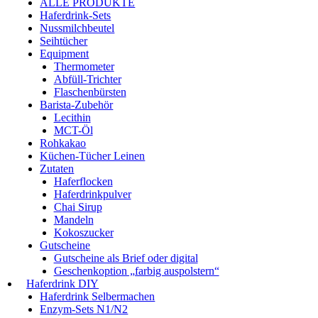
ALLE PRODUKTE
Haferdrink-Sets
Nussmilchbeutel
Seihtücher
Equipment
Thermometer
Abfüll-Trichter
Flaschenbürsten
Barista-Zubehör
Lecithin
MCT-Öl
Rohkakao
Küchen-Tücher Leinen
Zutaten
Haferflocken
Haferdrinkpulver
Chai Sirup
Mandeln
Kokoszucker
Gutscheine
Gutscheine als Brief oder digital
Geschenkoption „farbig auspolstern“
Haferdrink DIY
Haferdrink Selbermachen
Enzym-Sets N1/N2