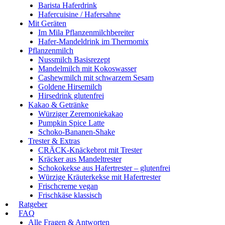
Barista Haferdrink
Hafercuisine / Hafersahne
Mit Geräten
Im Mila Pflanzenmilchbereiter
Hafer-Mandeldrink im Thermomix
Pflanzenmilch
Nussmilch Basisrezept
Mandelmilch mit Kokoswasser
Cashewmilch mit schwarzem Sesam
Goldene Hirsemilch
Hirsedrink glutenfrei
Kakao & Getränke
Würziger Zeremoniekakao
Pumpkin Spice Latte
Schoko-Bananen-Shake
Trester & Extras
CRÄCK-Knäckebrot mit Trester
Kräcker aus Mandeltrester
Schokokekse aus Hafertrester – glutenfrei
Würzige Kräuterkekse mit Hafertrester
Frischcreme vegan
Frischkäse klassisch
Ratgeber
FAQ
Alle Fragen & Antworten