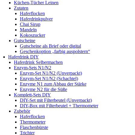
Küchen-Tücher Leinen
Zutaten
Haferflocken
Haferdrinkpulver
Chai Sirup
Mandeln
Kokoszucker
Gutscheine
Gutscheine als Brief oder digital
Geschenkoption „farbig auspolstern“
Haferdrink DIY
Haferdrink Selbermachen
Enzym-Sets N1/N2
Enzym-Set N1/N2 (Unverpackt)
Enzym-Set N1/N2 (Schachtel)
Enzyme N1 zum Abbau der Stärke
Enzyme N2 für die Süße
Komplett-Sets DIY
DIY-Set mit Filterbeutel (Unverpackt)
DIY-Box mit Filterbeutel + Thermometer
Zubehör
Haferflocken
Thermometer
Flaschenbürste
Trichter