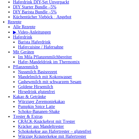
Haferdrink DIY-Set Unverpackt
DIY Starter Bundle –5%
DIY Barista Bundle –5%
Küchentücher Vieböck · Angebot
Rezepte
Alle Rezepte
▶ Video-Anleitungen
Haferdrink
Barista Haferdrink
Hafercuisine / Hafersahne
Mit Geräten
Im Mila Pflanzenmilchbereiter
Hafer-Mandeldrink im Thermomix
Pflanzenmilch
Nussmilch Basisrezept
Mandelmilch mit Kokoswasser
Cashewmilch mit schwarzem Sesam
Goldene Hirsemilch
Hirsedrink glutenfrei
Kakao & Getränke
Würziger Zeremoniekakao
Pumpkin Spice Latte
Schoko-Bananen-Shake
Trester & Extras
CRÄCK-Knäckebrot mit Trester
Kräcker aus Mandeltrester
Schokokekse aus Hafertrester – glutenfrei
Würzige Kräuterkekse mit Hafertrester