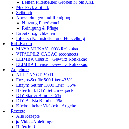
Leinen Filterbeutel: Größen M bis XXL
Mix-Pack 2 Stück
Seihtuch
Anwendungen und Reinigung
Nutzung Filterbeutel
Reinigung & Pflege
Einsatzmöglichkeiten
Infos zu Naturstoffen und Herstellung
Roh-Kakao
MAYA MUNAY 100% Rohkakao
VITALPILZ CACAO reconnects
ELIMBA Classic – Gewürz-Rohkakao
ELIMBA Intense – Gewürz-Rohkakao
Angebote
ALLE ANGEBOTE
Enzym-Set für 500 Liter –35%
Enzym-Set für 1.000 Liter –35%
Haferdrink DIY-Set Unverpackt
DIY Starter Bundle –5%
DIY Barista Bundle –5%
Küchentücher Vieböck · Angebot
Rezepte
Alle Rezepte
▶ Video-Anleitungen
Haferdrink