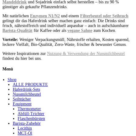
Mandeldrink
und Sojadrink einfach selbst herstellen – bis zu 90 %
günstiger als gekaufte Pflanzendrinks.
Mit natürlichen
Enzymen N1/N2
und einem
Filterbeutel oder Seihtuch
gelingt dir das Haferdrink selber machen ganz einfach: Die Drinks sind
frisch, nährstoffreich und individuell anpassbar – auch in aufschäumbarer
Barista-Qualität
für Kaffee oder als
vegane Sahne
zum Kochen.
Vorteile:
Weniger Verpackungsmüll, Nährstoffe erhalten, Kosten sparend,
leckere Vielfalt, Bio-Qualität, Zero-Waste, frischer & bewusster Genuss.
Weitere Inspirationen zur
Nutzung & Verwendung der Nussmilchbeutel
findest du hier bei uns.
Menü
Shop
ALLE PRODUKTE
Haferdrink-Sets
Nussmilchbeutel
Seihtücher
Equipment
Thermometer
Abfüll-Trichter
Flaschenbürsten
Barista-Zubehör
Lecithin
MCT-Öl