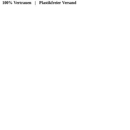
100% Vertrauen | Plastikfreier Versand
Zahlungsweisen:
Paypal, Kreditkarte, Lastschrift, Klarna (später bezahlen), Überweisung,
Rechnung
Versandkosten:
DE: Brief 0,90 € | Paket 3,90 bis 5 €
EU: Warenpost 7,90 € | Paket 12,90 €
CH: Warenpost 8,90 € | Paket 16,90 €