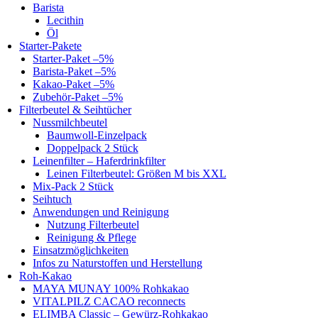
Barista
Lecithin
Öl
Starter-Pakete
Starter-Paket –5%
Barista-Paket –5%
Kakao-Paket –5%
Zubehör-Paket –5%
Filterbeutel & Seihtücher
Nussmilchbeutel
Baumwoll-Einzelpack
Doppelpack 2 Stück
Leinenfilter – Haferdrinkfilter
Leinen Filterbeutel: Größen M bis XXL
Mix-Pack 2 Stück
Seihtuch
Anwendungen und Reinigung
Nutzung Filterbeutel
Reinigung & Pflege
Einsatzmöglichkeiten
Infos zu Naturstoffen und Herstellung
Roh-Kakao
MAYA MUNAY 100% Rohkakao
VITALPILZ CACAO reconnects
ELIMBA Classic – Gewürz-Rohkakao