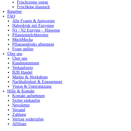
Frischcreme vegan
Frischkäse klassisch
Ratgeber
FAQ
Alle Fragen & Antworten
Haferdrink mit Enzymen
N1 / N2 Enzyme – Hinweise
Pflanzenmilchbereiter
MüchMocha
Pflanzendrinks allgemein
Frage stellen
Über uns
Über uns
Kundenstimmen
Verkaufsorte
B2B Handel
Märkte & Workshops
Nachhaltigkeit & Engagement
Vision & Unterstützung
Hilfe & Kontakt
Kontakt aufnehmen
Sicher einkaufen
Newsletter
Versand
Zahlung
Vertrag widerrufen
Affiliate