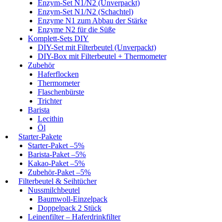
Enzym-Set N1/N2 (Unverpackt)
Enzym-Set N1/N2 (Schachtel)
Enzyme N1 zum Abbau der Stärke
Enzyme N2 für die Süße
Komplett-Sets DIY
DIY-Set mit Filterbeutel (Unverpackt)
DIY-Box mit Filterbeutel + Thermometer
Zubehör
Haferflocken
Thermometer
Flaschenbürste
Trichter
Barista
Lecithin
Öl
Starter-Pakete
Starter-Paket –5%
Barista-Paket –5%
Kakao-Paket –5%
Zubehör-Paket –5%
Filterbeutel & Seihtücher
Nussmilchbeutel
Baumwoll-Einzelpack
Doppelpack 2 Stück
Leinenfilter – Haferdrinkfilter