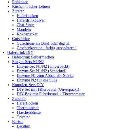
Rohkakao
Küchen-Tücher Leinen
Zutaten
Haferflocken
Haferdrinkpulver
Chai Sirup
Mandeln
Kokoszucker
Gutscheine
Gutscheine als Brief oder digital
Geschenkoption „farbig auspolstern“
Haferdrink DIY
Haferdrink Selbermachen
Enzym-Sets N1/N2
Enzym-Set N1/N2 (Unverpackt)
Enzym-Set N1/N2 (Schachtel)
Enzyme N1 zum Abbau der Stärke
Enzyme N2 für die Süße
Komplett-Sets DIY
DIY-Set mit Filterbeutel (Unverpackt)
DIY-Box mit Filterbeutel + Thermometer
Zubehör
Haferflocken
Thermometer
Flaschenbürste
Trichter
Barista
Lecithin