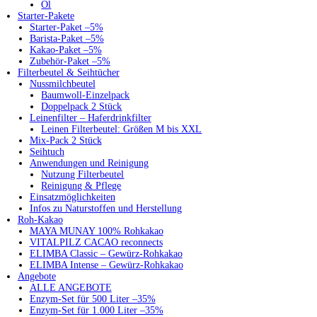
Öl
Starter-Pakete
Starter-Paket –5%
Barista-Paket –5%
Kakao-Paket –5%
Zubehör-Paket –5%
Filterbeutel & Seihtücher
Nussmilchbeutel
Baumwoll-Einzelpack
Doppelpack 2 Stück
Leinenfilter – Haferdrinkfilter
Leinen Filterbeutel: Größen M bis XXL
Mix-Pack 2 Stück
Seihtuch
Anwendungen und Reinigung
Nutzung Filterbeutel
Reinigung & Pflege
Einsatzmöglichkeiten
Infos zu Naturstoffen und Herstellung
Roh-Kakao
MAYA MUNAY 100% Rohkakao
VITALPILZ CACAO reconnects
ELIMBA Classic – Gewürz-Rohkakao
ELIMBA Intense – Gewürz-Rohkakao
Angebote
ALLE ANGEBOTE
Enzym-Set für 500 Liter –35%
Enzym-Set für 1.000 Liter –35%