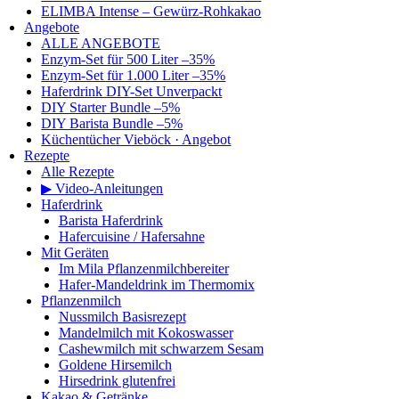
ELIMBA Intense – Gewürz-Rohkakao
Angebote
ALLE ANGEBOTE
Enzym-Set für 500 Liter –35%
Enzym-Set für 1.000 Liter –35%
Haferdrink DIY-Set Unverpackt
DIY Starter Bundle –5%
DIY Barista Bundle –5%
Küchentücher Vieböck · Angebot
Rezepte
Alle Rezepte
▶ Video-Anleitungen
Haferdrink
Barista Haferdrink
Hafercuisine / Hafersahne
Mit Geräten
Im Mila Pflanzenmilchbereiter
Hafer-Mandeldrink im Thermomix
Pflanzenmilch
Nussmilch Basisrezept
Mandelmilch mit Kokoswasser
Cashewmilch mit schwarzem Sesam
Goldene Hirsemilch
Hirsedrink glutenfrei
Kakao & Getränke