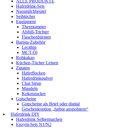
ALLE PRODUKTE
Haferdrink-Sets
Nussmilchbeutel
Seihtücher
Equipment
Thermometer
Abfüll-Trichter
Flaschenbürsten
Barista-Zubehör
Lecithin
MCT-Öl
Rohkakao
Küchen-Tücher Leinen
Zutaten
Haferflocken
Haferdrinkpulver
Chai Sirup
Mandeln
Kokoszucker
Gutscheine
Gutscheine als Brief oder digital
Geschenkoption „farbig auspolstern“
Haferdrink DIY
Haferdrink Selbermachen
Enzym-Sets N1/N2