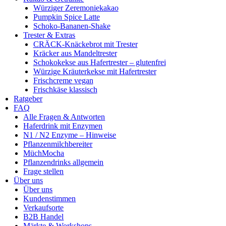
Würziger Zeremoniekakao
Pumpkin Spice Latte
Schoko-Bananen-Shake
Trester & Extras
CRÄCK-Knäckebrot mit Trester
Kräcker aus Mandeltrester
Schokokekse aus Hafertrester – glutenfrei
Würzige Kräuterkekse mit Hafertrester
Frischcreme vegan
Frischkäse klassisch
Ratgeber
FAQ
Alle Fragen & Antworten
Haferdrink mit Enzymen
N1 / N2 Enzyme – Hinweise
Pflanzenmilchbereiter
MüchMocha
Pflanzendrinks allgemein
Frage stellen
Über uns
Über uns
Kundenstimmen
Verkaufsorte
B2B Handel
Märkte & Workshops