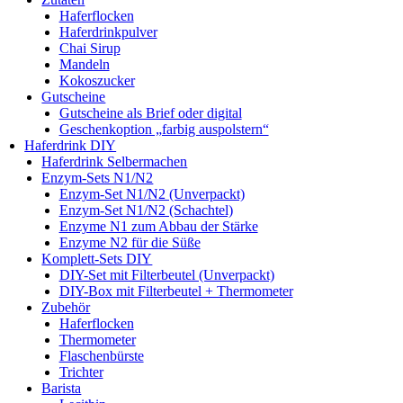
Haferflocken
Haferdrinkpulver
Chai Sirup
Mandeln
Kokoszucker
Gutscheine
Gutscheine als Brief oder digital
Geschenkoption „farbig auspolstern“
Haferdrink DIY
Haferdrink Selbermachen
Enzym-Sets N1/N2
Enzym-Set N1/N2 (Unverpackt)
Enzym-Set N1/N2 (Schachtel)
Enzyme N1 zum Abbau der Stärke
Enzyme N2 für die Süße
Komplett-Sets DIY
DIY-Set mit Filterbeutel (Unverpackt)
DIY-Box mit Filterbeutel + Thermometer
Zubehör
Haferflocken
Thermometer
Flaschenbürste
Trichter
Barista