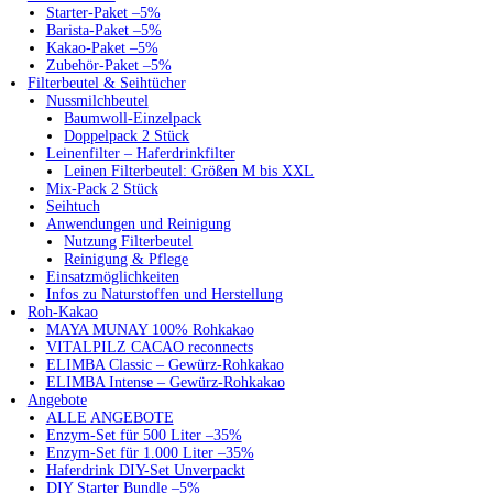
Starter-Paket –5%
Barista-Paket –5%
Kakao-Paket –5%
Zubehör-Paket –5%
Filterbeutel & Seihtücher
Nussmilchbeutel
Baumwoll-Einzelpack
Doppelpack 2 Stück
Leinenfilter – Haferdrinkfilter
Leinen Filterbeutel: Größen M bis XXL
Mix-Pack 2 Stück
Seihtuch
Anwendungen und Reinigung
Nutzung Filterbeutel
Reinigung & Pflege
Einsatzmöglichkeiten
Infos zu Naturstoffen und Herstellung
Roh-Kakao
MAYA MUNAY 100% Rohkakao
VITALPILZ CACAO reconnects
ELIMBA Classic – Gewürz-Rohkakao
ELIMBA Intense – Gewürz-Rohkakao
Angebote
ALLE ANGEBOTE
Enzym-Set für 500 Liter –35%
Enzym-Set für 1.000 Liter –35%
Haferdrink DIY-Set Unverpackt
DIY Starter Bundle –5%