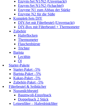
Enzym-Set N1/N2 (Unverpackt)
Enzym-Set N1/N2 (Schachtel)
Enzyme N1 zum Abbau der Stärke
Enzyme N2 für die Süße
Komplett-Sets DIY
DIY-Set mit Filterbeutel (Unverpackt)
DIY-Box mit Filterbeutel + Thermometer
Zubehör
Haferflocken
Thermometer
Flaschenbürste
Trichter
Barista
Lecithin
Öl
Starter-Pakete
Starter-Paket –5%
Barista-Paket –5%
Kakao-Paket –5%
Zubehör-Paket –5%
Filterbeutel & Seihtücher
Nussmilchbeutel
Baumwoll-Einzelpack
Doppelpack 2 Stück
Leinenfilter – Haferdrinkfilter