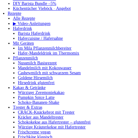
DIY Barista Bundle –5%
Küchentücher Vieböck · Angebot
Rezepte
Alle Rezepte
▶ Video-Anleitungen
Haferdrink
Barista Haferdrink
Hafercuisine / Hafersahne
Mit Geräten
Im Mila Pflanzenmilchbereiter
Hafer-Mandeldrink im Thermomix
Pflanzenmilch
Nussmilch Basisrezept
Mandelmilch mit Kokoswasser
Cashewmilch mit schwarzem Sesam
Goldene Hirsemilch
Hirsedrink glutenfrei
Kakao & Getränke
Würziger Zeremoniekakao
Pumpkin Spice Latte
Schoko-Bananen-Shake
Trester & Extras
CRÄCK-Knäckebrot mit Trester
Kräcker aus Mandeltrester
Schokokekse aus Hafertrester – glutenfrei
Würzige Kräuterkekse mit Hafertrester
Frischcreme vegan
Frischkäse klassisch