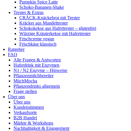
Pumpkin Spice Latte
Schoko-Bananen-Shake
Trester & Extras
CRÄCK-Knäckebrot mit Trester
Kräcker aus Mandeltrester
Schokokekse aus Hafertrester – glutenfrei
Würzige Kräuterkekse mit Hafertrester
Frischcreme vegan
Frischkäse klassisch
Ratgeber
FAQ
Alle Fragen & Antworten
Haferdrink mit Enzymen
N1 / N2 Enzyme – Hinweise
Pflanzenmilchbereiter
MüchMocha
Pflanzendrinks allgemein
Frage stellen
Über uns
Über uns
Kundenstimmen
Verkaufsorte
B2B Handel
Märkte & Workshops
Nachhaltigkeit & Engagement