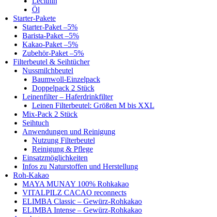
Lecithin
Öl
Starter-Pakete
Starter-Paket –5%
Barista-Paket –5%
Kakao-Paket –5%
Zubehör-Paket –5%
Filterbeutel & Seihtücher
Nussmilchbeutel
Baumwoll-Einzelpack
Doppelpack 2 Stück
Leinenfilter – Haferdrinkfilter
Leinen Filterbeutel: Größen M bis XXL
Mix-Pack 2 Stück
Seihtuch
Anwendungen und Reinigung
Nutzung Filterbeutel
Reinigung & Pflege
Einsatzmöglichkeiten
Infos zu Naturstoffen und Herstellung
Roh-Kakao
MAYA MUNAY 100% Rohkakao
VITALPILZ CACAO reconnects
ELIMBA Classic – Gewürz-Rohkakao
ELIMBA Intense – Gewürz-Rohkakao