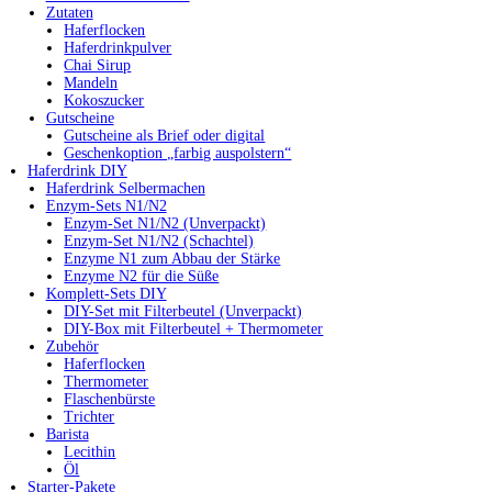
Zutaten
Haferflocken
Haferdrinkpulver
Chai Sirup
Mandeln
Kokoszucker
Gutscheine
Gutscheine als Brief oder digital
Geschenkoption „farbig auspolstern“
Haferdrink DIY
Haferdrink Selbermachen
Enzym-Sets N1/N2
Enzym-Set N1/N2 (Unverpackt)
Enzym-Set N1/N2 (Schachtel)
Enzyme N1 zum Abbau der Stärke
Enzyme N2 für die Süße
Komplett-Sets DIY
DIY-Set mit Filterbeutel (Unverpackt)
DIY-Box mit Filterbeutel + Thermometer
Zubehör
Haferflocken
Thermometer
Flaschenbürste
Trichter
Barista
Lecithin
Öl
Starter-Pakete