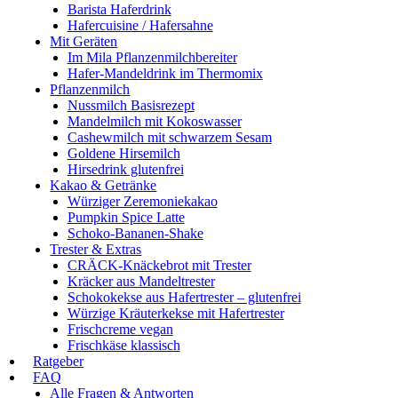
Barista Haferdrink
Hafercuisine / Hafersahne
Mit Geräten
Im Mila Pflanzenmilchbereiter
Hafer-Mandeldrink im Thermomix
Pflanzenmilch
Nussmilch Basisrezept
Mandelmilch mit Kokoswasser
Cashewmilch mit schwarzem Sesam
Goldene Hirsemilch
Hirsedrink glutenfrei
Kakao & Getränke
Würziger Zeremoniekakao
Pumpkin Spice Latte
Schoko-Bananen-Shake
Trester & Extras
CRÄCK-Knäckebrot mit Trester
Kräcker aus Mandeltrester
Schokokekse aus Hafertrester – glutenfrei
Würzige Kräuterkekse mit Hafertrester
Frischcreme vegan
Frischkäse klassisch
Ratgeber
FAQ
Alle Fragen & Antworten