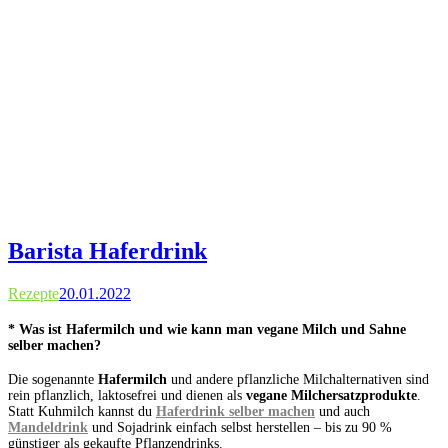
Barista Haferdrink
Rezepte
20.01.2022
* Was ist Hafermilch und wie kann man vegane Milch und Sahne
selber machen?
Die sogenannte
Hafermilch
und andere pflanzliche Milchalternativen sind
rein pflanzlich, laktosefrei und dienen als
vegane Milchersatzprodukte
.
Statt Kuhmilch kannst du
Haferdrink selber machen
und auch
Mandeldrink
und Sojadrink einfach selbst herstellen – bis zu 90 %
günstiger als gekaufte Pflanzendrinks.