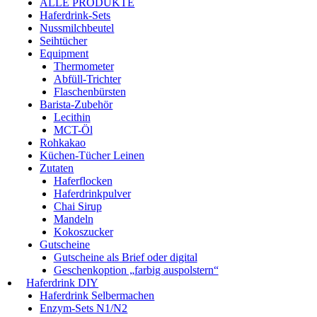
ALLE PRODUKTE
Haferdrink-Sets
Nussmilchbeutel
Seihtücher
Equipment
Thermometer
Abfüll-Trichter
Flaschenbürsten
Barista-Zubehör
Lecithin
MCT-Öl
Rohkakao
Küchen-Tücher Leinen
Zutaten
Haferflocken
Haferdrinkpulver
Chai Sirup
Mandeln
Kokoszucker
Gutscheine
Gutscheine als Brief oder digital
Geschenkoption „farbig auspolstern“
Haferdrink DIY
Haferdrink Selbermachen
Enzym-Sets N1/N2