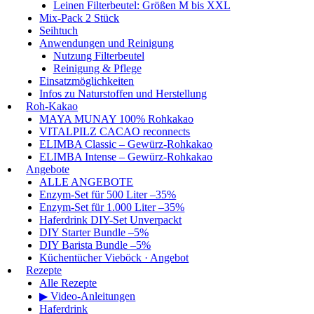
Leinen Filterbeutel: Größen M bis XXL
Mix-Pack 2 Stück
Seihtuch
Anwendungen und Reinigung
Nutzung Filterbeutel
Reinigung & Pflege
Einsatzmöglichkeiten
Infos zu Naturstoffen und Herstellung
Roh-Kakao
MAYA MUNAY 100% Rohkakao
VITALPILZ CACAO reconnects
ELIMBA Classic – Gewürz-Rohkakao
ELIMBA Intense – Gewürz-Rohkakao
Angebote
ALLE ANGEBOTE
Enzym-Set für 500 Liter –35%
Enzym-Set für 1.000 Liter –35%
Haferdrink DIY-Set Unverpackt
DIY Starter Bundle –5%
DIY Barista Bundle –5%
Küchentücher Vieböck · Angebot
Rezepte
Alle Rezepte
▶ Video-Anleitungen
Haferdrink