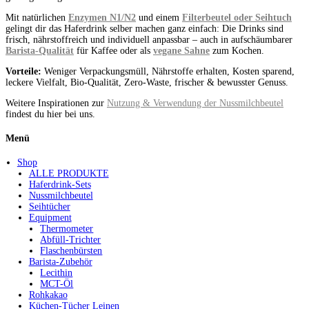
Mit natürlichen
Enzymen N1/N2
und einem
Filterbeutel oder Seihtuch
gelingt dir das Haferdrink selber machen ganz einfach: Die Drinks sind
frisch, nährstoffreich und individuell anpassbar – auch in aufschäumbarer
Barista-Qualität
für Kaffee oder als
vegane Sahne
zum Kochen.
Vorteile:
Weniger Verpackungsmüll, Nährstoffe erhalten, Kosten sparend,
leckere Vielfalt, Bio-Qualität, Zero-Waste, frischer & bewusster Genuss.
Weitere Inspirationen zur
Nutzung & Verwendung der Nussmilchbeutel
findest du hier bei uns.
Menü
Shop
ALLE PRODUKTE
Haferdrink-Sets
Nussmilchbeutel
Seihtücher
Equipment
Thermometer
Abfüll-Trichter
Flaschenbürsten
Barista-Zubehör
Lecithin
MCT-Öl
Rohkakao
Küchen-Tücher Leinen