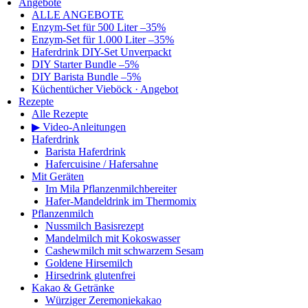
Angebote
ALLE ANGEBOTE
Enzym-Set für 500 Liter –35%
Enzym-Set für 1.000 Liter –35%
Haferdrink DIY-Set Unverpackt
DIY Starter Bundle –5%
DIY Barista Bundle –5%
Küchentücher Vieböck · Angebot
Rezepte
Alle Rezepte
▶ Video-Anleitungen
Haferdrink
Barista Haferdrink
Hafercuisine / Hafersahne
Mit Geräten
Im Mila Pflanzenmilchbereiter
Hafer-Mandeldrink im Thermomix
Pflanzenmilch
Nussmilch Basisrezept
Mandelmilch mit Kokoswasser
Cashewmilch mit schwarzem Sesam
Goldene Hirsemilch
Hirsedrink glutenfrei
Kakao & Getränke
Würziger Zeremoniekakao