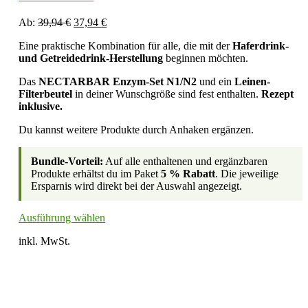
Ursprünglicher
Aktueller
Ab:
39,94
€
37,94
€
Preis
Preis
Eine praktische Kombination für alle, die mit der
Haferdrink-
war:
ist:
und Getreidedrink-Herstellung
beginnen möchten.
39,94 €
37,94 €.
Das
NECTARBAR Enzym-Set N1/N2
und ein
Leinen-
Filterbeutel
in deiner Wunschgröße sind fest enthalten.
Rezept
inklusive.
Du kannst weitere Produkte durch Anhaken ergänzen.
Bundle-Vorteil:
Auf alle enthaltenen und ergänzbaren
Produkte erhältst du im Paket
5 % Rabatt
. Die jeweilige
Ersparnis wird direkt bei der Auswahl angezeigt.
Ausführung wählen
inkl. MwSt.