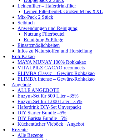
Doppelpack 2 Stück
Leinenfilter – Haferdrinkfilter
Leinen Filterbeutel: Größen M bis XXL
Mix-Pack 2 Stück
Seihtuch
Anwendungen und Reinigung
Nutzung Filterbeutel
Reinigung & Pflege
Einsatzmöglichkeiten
Infos zu Naturstoffen und Herstellung
Roh-Kakao
MAYA MUNAY 100% Rohkakao
VITALPILZ CACAO reconnects
ELIMBA Classic – Gewürz-Rohkakao
ELIMBA Intense – Gewürz-Rohkakao
Angebote
ALLE ANGEBOTE
Enzym-Set für 500 Liter –35%
Enzym-Set für 1.000 Liter –35%
Haferdrink DIY-Set Unverpackt
DIY Starter Bundle –5%
DIY Barista Bundle –5%
Küchentücher Vieböck · Angebot
Rezepte
Alle Rezepte