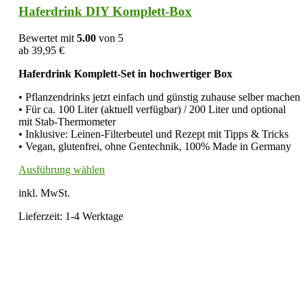
weist
Haferdrink DIY Komplett-Box
mehrere
Varianten
Bewertet mit
5.00
von 5
auf.
ab
39,95
€
Die
Optionen
Haferdrink Komplett-Set in hochwertiger Box
können
auf
• Pflanzendrinks jetzt einfach und günstig zuhause selber machen
der
• Für ca. 100 Liter (aktuell verfügbar) / 200 Liter und optional
Produktseite
mit Stab-Thermometer
gewählt
• Inklusive: Leinen-Filterbeutel und Rezept mit Tipps & Tricks
werden
• Vegan, glutenfrei, ohne Gentechnik, 100% Made in Germany
Dieses
Ausführung wählen
Produkt
inkl. MwSt.
weist
mehrere
Lieferzeit:
1-4 Werktage
Varianten
auf.
Die
Optionen
können
auf
der
Produktseite