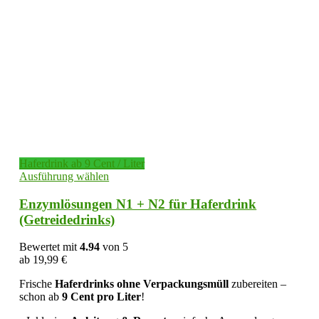
Haferdrink ab 9 Cent / Liter
Dieses
Ausführung wählen
Produkt
weist
Enzymlösungen N1 + N2 für Haferdrink
mehrere
(Getreidedrinks)
Varianten
auf.
Bewertet mit
4.94
von 5
Die
ab
19,99
€
Optionen
können
Frische
Haferdrinks ohne Verpackungsmüll
zubereiten –
auf
schon ab
9 Cent pro Liter
!
der
Produktseite