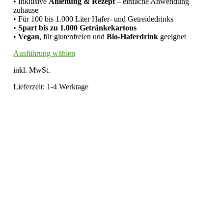
• Inklusive
Anleitung & Rezept
– einfache Anwendung
gewählt
zuhause
werden
• Für 100 bis 1.000 Liter Hafer- und Getreidedrinks
•
Spart bis zu 1.000 Getränkekartons
•
Vegan
, für glutenfreien und
Bio-Haferdrink
geeignet
Dieses
Ausführung wählen
Produkt
inkl. MwSt.
weist
mehrere
Lieferzeit:
1-4 Werktage
Varianten
auf.
Die
Optionen
können
auf
der
Produktseite
gewählt
werden