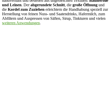
handvernäht und bestehen aus ungebleichten Textilien:
Baumwolle
und
Leinen
.
Der
abgerundete Schnitt
, die
große Öffnung
und
die
Kordel zum Zuziehen
erleichtern die Handhabung speziell zur
Herstellung von feinen Nuss- und Saatendrinks, Hafermilch, zum
Abfiltern und Auspressen von Säften, Sirup, Tinkturen und vielen
weiteren Anwendungen
.