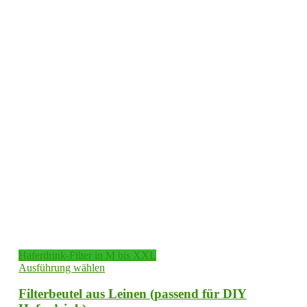
Haferdrink-Filter in M bis XXL
Dieses
Ausführung wählen
Produkt
weist
Filterbeutel aus Leinen (passend für DIY
mehrere