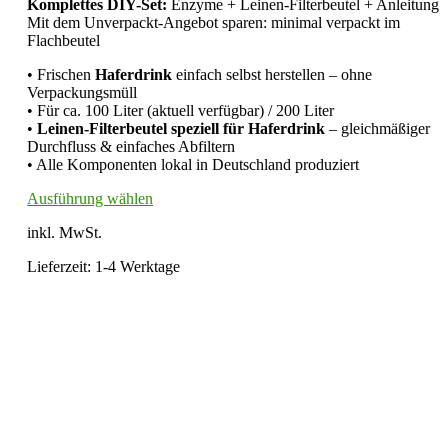
Komplettes DIY-Set:
Enzyme + Leinen-Filterbeutel + Anleitung
auf
Mit dem Unverpackt-Angebot sparen: minimal verpackt im
der
Flachbeutel
Produktseite
gewählt
• Frischen
Haferdrink
einfach selbst herstellen – ohne
werden
Verpackungsmüll
• Für ca. 100 Liter (aktuell verfügbar) / 200 Liter
•
Leinen-Filterbeutel speziell für Haferdrink
– gleichmäßiger
Durchfluss & einfaches Abfiltern
• Alle Komponenten lokal in Deutschland produziert
Dieses
Ausführung wählen
Produkt
inkl. MwSt.
weist
mehrere
Lieferzeit:
1-4 Werktage
Varianten
auf.
Die
Optionen
können
auf
der
Produktseite
gewählt
werden