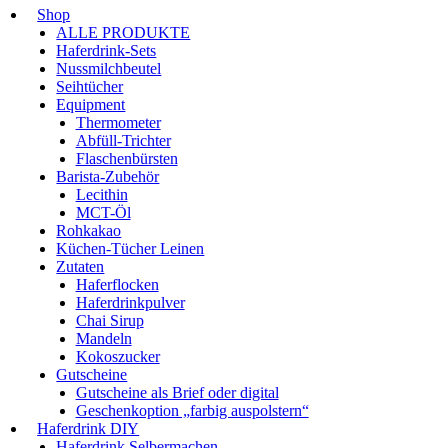
Shop
ALLE PRODUKTE
Haferdrink-Sets
Nussmilchbeutel
Seihtücher
Equipment
Thermometer
Abfüll-Trichter
Flaschenbürsten
Barista-Zubehör
Lecithin
MCT-Öl
Rohkakao
Küchen-Tücher Leinen
Zutaten
Haferflocken
Haferdrinkpulver
Chai Sirup
Mandeln
Kokoszucker
Gutscheine
Gutscheine als Brief oder digital
Geschenkoption „farbig auspolstern“
Haferdrink DIY
Haferdrink Selbermachen