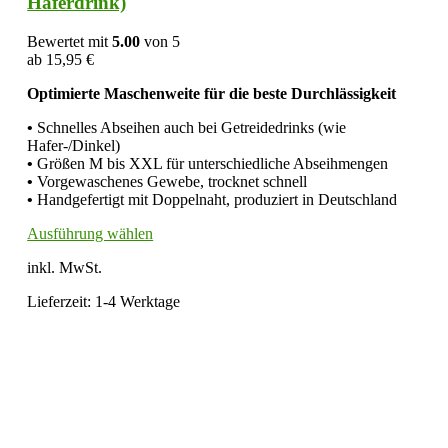
Haferdrink)
Varianten
auf.
Bewertet mit
5.00
von 5
Die
ab
15,95
€
Optionen
können
Optimierte Maschenweite für die beste Durchlässigkeit
auf
der
•
Schnelles Abseihen auch bei Getreidedrinks (wie
Produktseite
Hafer-/Dinkel)
gewählt
•
Größen M bis XXL für unterschiedliche Abseihmengen
werden
•
Vorgewaschenes Gewebe, trocknet schnell
•
Handgefertigt mit Doppelnaht, produziert in Deutschland
Dieses
Ausführung wählen
Produkt
inkl. MwSt.
weist
mehrere
Lieferzeit:
1-4 Werktage
Varianten
auf.
Die
Optionen
können
auf
der
Produktseite