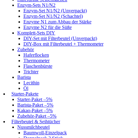
Enzym-Sets N1/N2
Enzym-Set N1/N2 (Unverpackt)
Enzym-Set N1/N2 (Schachtel)
Enzyme N1 zum Abbau der Stärke
Enzyme N2 für die Süße
Komplett-Sets DIY
DIY-Set mit Filterbeutel (Unverpackt)
DIY-Box mit Filterbeutel + Thermometer
Zubehör
Haferflocken
Thermometer
Flaschenbürste
Trichter
Barista
Lecithin
Öl
Starter-Pakete
Starter-Paket –5%
Barista-Paket –5%
Kakao-Paket –5%
Zubehör-Paket –5%
Filterbeutel & Seihtücher
Nussmilchbeutel
Baumwoll-Einzelpack