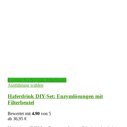
Enzyme N1/N2 inkl. Filterbeutel
Dieses
Ausführung wählen
Produkt
weist
Haferdrink DIY-Set: Enzymlösungen mit
mehrere
Filterbeutel
Varianten
auf.
Bewertet mit
4.90
von 5
Die
ab
36,95
€
Optionen
können