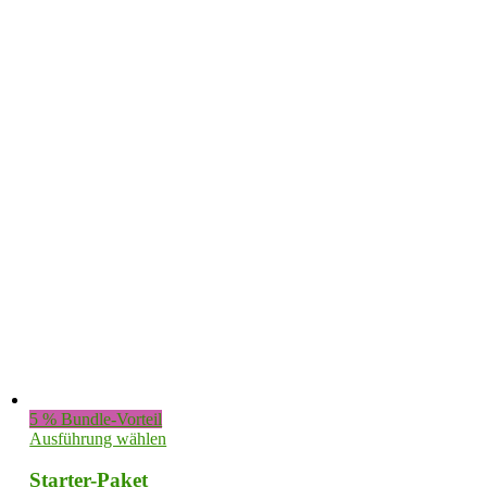
gewählt
werden
5 % Bundle-Vorteil
Ausführung wählen
Starter-Paket