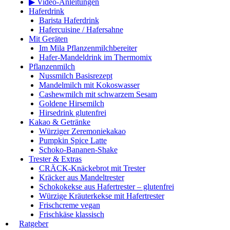
▶ Video-Anleitungen
Haferdrink
Barista Haferdrink
Hafercuisine / Hafersahne
Mit Geräten
Im Mila Pflanzenmilchbereiter
Hafer-Mandeldrink im Thermomix
Pflanzenmilch
Nussmilch Basisrezept
Mandelmilch mit Kokoswasser
Cashewmilch mit schwarzem Sesam
Goldene Hirsemilch
Hirsedrink glutenfrei
Kakao & Getränke
Würziger Zeremoniekakao
Pumpkin Spice Latte
Schoko-Bananen-Shake
Trester & Extras
CRÄCK-Knäckebrot mit Trester
Kräcker aus Mandeltrester
Schokokekse aus Hafertrester – glutenfrei
Würzige Kräuterkekse mit Hafertrester
Frischcreme vegan
Frischkäse klassisch
Ratgeber