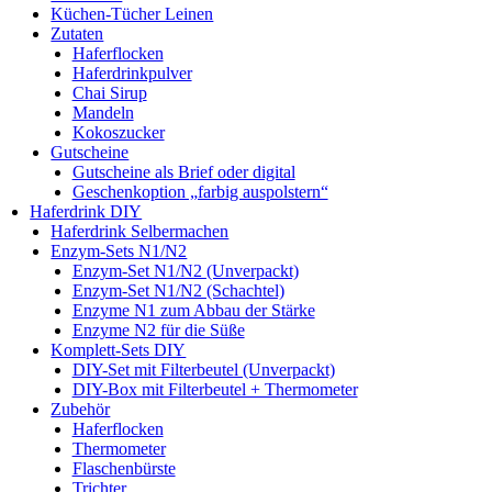
Küchen-Tücher Leinen
Zutaten
Haferflocken
Haferdrinkpulver
Chai Sirup
Mandeln
Kokoszucker
Gutscheine
Gutscheine als Brief oder digital
Geschenkoption „farbig auspolstern“
Haferdrink DIY
Haferdrink Selbermachen
Enzym-Sets N1/N2
Enzym-Set N1/N2 (Unverpackt)
Enzym-Set N1/N2 (Schachtel)
Enzyme N1 zum Abbau der Stärke
Enzyme N2 für die Süße
Komplett-Sets DIY
DIY-Set mit Filterbeutel (Unverpackt)
DIY-Box mit Filterbeutel + Thermometer
Zubehör
Haferflocken
Thermometer
Flaschenbürste
Trichter