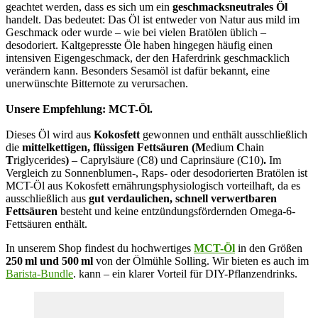
geachtet werden, dass es sich um ein
geschmacksneutrales Öl
handelt. Das bedeutet: Das Öl ist entweder von Natur aus mild im
Geschmack oder wurde – wie bei vielen Bratölen üblich –
desodoriert. Kaltgepresste Öle haben hingegen häufig einen
intensiven Eigengeschmack, der den Haferdrink geschmacklich
verändern kann. Besonders Sesamöl ist dafür bekannt, eine
unerwünschte Bitternote zu verursachen.
Unsere Empfehlung: MCT-Öl.
Dieses Öl wird aus
Kokosfett
gewonnen und enthält ausschließlich
die
mittelkettigen, flüssigen Fettsäuren (M
edium
C
hain
T
riglycerides
)
– Caprylsäure (C8) und Caprinsäure (C10)
.
Im
Vergleich zu Sonnenblumen-, Raps- oder desodorierten Bratölen ist
MCT-Öl aus Kokosfett ernährungsphysiologisch vorteilhaft, da es
ausschließlich aus
gut verdaulichen, schnell verwertbaren
Fettsäuren
besteht und keine entzündungsfördernden Omega-6-
Fettsäuren enthält.
In unserem Shop findest du hochwertiges
MCT-Öl
in den Größen
250 ml und 500 ml
von der Ölmühle Solling. Wir bieten es auch im
Barista-Bundle
. kann – ein klarer Vorteil für DIY-Pflanzendrinks.