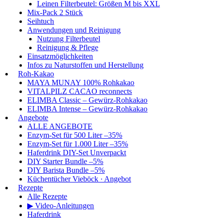
Leinen Filterbeutel: Größen M bis XXL
Mix-Pack 2 Stück
Seihtuch
Anwendungen und Reinigung
Nutzung Filterbeutel
Reinigung & Pflege
Einsatzmöglichkeiten
Infos zu Naturstoffen und Herstellung
Roh-Kakao
MAYA MUNAY 100% Rohkakao
VITALPILZ CACAO reconnects
ELIMBA Classic – Gewürz-Rohkakao
ELIMBA Intense – Gewürz-Rohkakao
Angebote
ALLE ANGEBOTE
Enzym-Set für 500 Liter –35%
Enzym-Set für 1.000 Liter –35%
Haferdrink DIY-Set Unverpackt
DIY Starter Bundle –5%
DIY Barista Bundle –5%
Küchentücher Vieböck · Angebot
Rezepte
Alle Rezepte
▶ Video-Anleitungen
Haferdrink