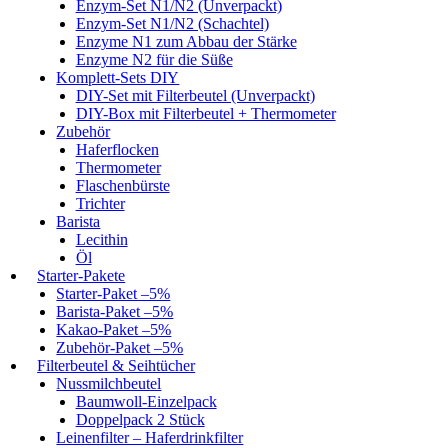
Enzym-Set N1/N2 (Unverpackt)
Enzym-Set N1/N2 (Schachtel)
Enzyme N1 zum Abbau der Stärke
Enzyme N2 für die Süße
Komplett-Sets DIY
DIY-Set mit Filterbeutel (Unverpackt)
DIY-Box mit Filterbeutel + Thermometer
Zubehör
Haferflocken
Thermometer
Flaschenbürste
Trichter
Barista
Lecithin
Öl
Starter-Pakete
Starter-Paket –5%
Barista-Paket –5%
Kakao-Paket –5%
Zubehör-Paket –5%
Filterbeutel & Seihtücher
Nussmilchbeutel
Baumwoll-Einzelpack
Doppelpack 2 Stück
Leinenfilter – Haferdrinkfilter