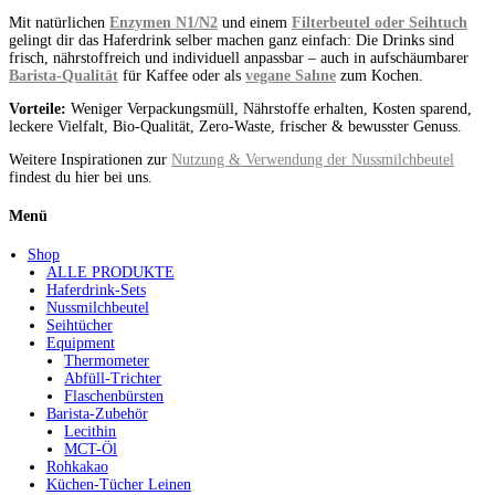
Mit natürlichen
Enzymen N1/N2
und einem
Filterbeutel oder Seihtuch
gelingt dir das Haferdrink selber machen ganz einfach: Die Drinks sind
frisch, nährstoffreich und individuell anpassbar – auch in aufschäumbarer
Barista-Qualität
für Kaffee oder als
vegane Sahne
zum Kochen.
Vorteile:
Weniger Verpackungsmüll, Nährstoffe erhalten, Kosten sparend,
leckere Vielfalt, Bio-Qualität, Zero-Waste, frischer & bewusster Genuss.
Weitere Inspirationen zur
Nutzung & Verwendung der Nussmilchbeutel
findest du hier bei uns.
Menü
Shop
ALLE PRODUKTE
Haferdrink-Sets
Nussmilchbeutel
Seihtücher
Equipment
Thermometer
Abfüll-Trichter
Flaschenbürsten
Barista-Zubehör
Lecithin
MCT-Öl
Rohkakao
Küchen-Tücher Leinen