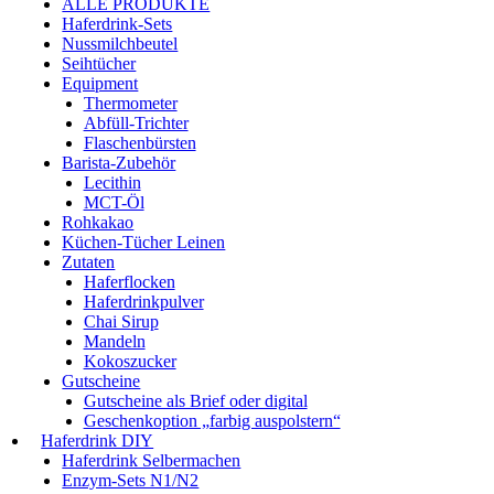
ALLE PRODUKTE
Haferdrink-Sets
Nussmilchbeutel
Seihtücher
Equipment
Thermometer
Abfüll-Trichter
Flaschenbürsten
Barista-Zubehör
Lecithin
MCT-Öl
Rohkakao
Küchen-Tücher Leinen
Zutaten
Haferflocken
Haferdrinkpulver
Chai Sirup
Mandeln
Kokoszucker
Gutscheine
Gutscheine als Brief oder digital
Geschenkoption „farbig auspolstern“
Haferdrink DIY
Haferdrink Selbermachen
Enzym-Sets N1/N2