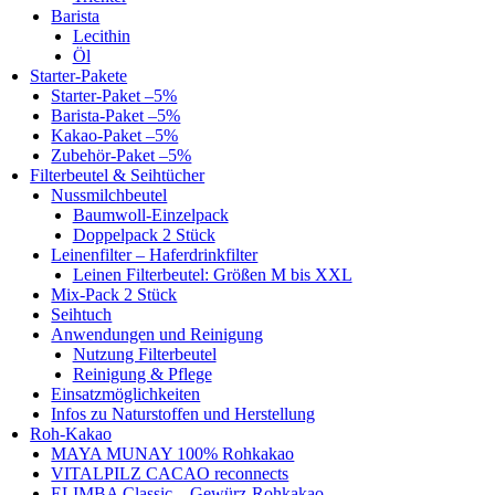
Barista
Lecithin
Öl
Starter-Pakete
Starter-Paket –5%
Barista-Paket –5%
Kakao-Paket –5%
Zubehör-Paket –5%
Filterbeutel & Seihtücher
Nussmilchbeutel
Baumwoll-Einzelpack
Doppelpack 2 Stück
Leinenfilter – Haferdrinkfilter
Leinen Filterbeutel: Größen M bis XXL
Mix-Pack 2 Stück
Seihtuch
Anwendungen und Reinigung
Nutzung Filterbeutel
Reinigung & Pflege
Einsatzmöglichkeiten
Infos zu Naturstoffen und Herstellung
Roh-Kakao
MAYA MUNAY 100% Rohkakao
VITALPILZ CACAO reconnects
ELIMBA Classic – Gewürz-Rohkakao