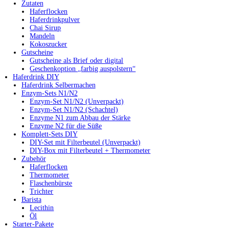
Zutaten
Haferflocken
Haferdrinkpulver
Chai Sirup
Mandeln
Kokoszucker
Gutscheine
Gutscheine als Brief oder digital
Geschenkoption „farbig auspolstern“
Haferdrink DIY
Haferdrink Selbermachen
Enzym-Sets N1/N2
Enzym-Set N1/N2 (Unverpackt)
Enzym-Set N1/N2 (Schachtel)
Enzyme N1 zum Abbau der Stärke
Enzyme N2 für die Süße
Komplett-Sets DIY
DIY-Set mit Filterbeutel (Unverpackt)
DIY-Box mit Filterbeutel + Thermometer
Zubehör
Haferflocken
Thermometer
Flaschenbürste
Trichter
Barista
Lecithin
Öl
Starter-Pakete