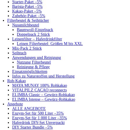
Starter-Paket –5%
Barista-Paket –5%
Kakao-Paket –5%
Zubehör-Paket –5%
Filterbeutel & Seihtücher
Nussmilchbeutel
Baumwoll-Einzelpack
Doppelpack 2 Stück
Leinenfilter – Haferdrinkfilter
Leinen Filterbeutel: Größen M bis XXL
Mix-Pack 2 Stück
Seihtuch
Anwendungen und Reinigung
Nutzung Filterbeutel
Reinigung & Pflege
Einsatzmöglichkeiten
Infos zu Naturstoffen und Herstellung
Roh-Kakao
MAYA MUNAY 100% Rohkakao
VITALPILZ CACAO reconnects
ELIMBA Classic – Gewürz-Rohkakao
ELIMBA Intense – Gewürz-Rohkakao
Angebote
ALLE ANGEBOTE
Enzym-Set für 500 Liter –35%
Enzym-Set für 1.000 Liter –35%
Haferdrink DIY-Set Unverpackt
DIY Starter Bundle –5%