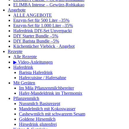
ELIMBA Intense – Gewürz-Rohkakao
Angebote
ALLE ANGEBOTE
Enzym-Set für 500 Liter –35%
Enzym-Set für 1.000 Liter –35%
Haferdrink DIY-Set Unverpackt
DIY Starter Bundle –5%
DIY Barista Bundle –5%
Küchentücher Vieböck · Angebot
Rezepte
Alle Rezepte
▶ Video-Anleitungen
Haferdrink
Barista Haferdrink
Hafercuisine / Hafersahne
Mit Geräten
Im Mila Pflanzenmilchbereiter
Hafer-Mandeldrink im Thermomix
Pflanzenmilch
Nussmilch Basisrezept
Mandelmilch mit Kokoswasser
Cashewmilch mit schwarzem Sesam
Goldene Hirsemilch
Hirsedrink glutenfrei