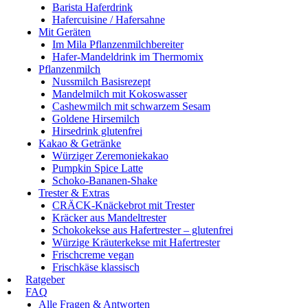
Barista Haferdrink
Hafercuisine / Hafersahne
Mit Geräten
Im Mila Pflanzenmilchbereiter
Hafer-Mandeldrink im Thermomix
Pflanzenmilch
Nussmilch Basisrezept
Mandelmilch mit Kokoswasser
Cashewmilch mit schwarzem Sesam
Goldene Hirsemilch
Hirsedrink glutenfrei
Kakao & Getränke
Würziger Zeremoniekakao
Pumpkin Spice Latte
Schoko-Bananen-Shake
Trester & Extras
CRÄCK-Knäckebrot mit Trester
Kräcker aus Mandeltrester
Schokokekse aus Hafertrester – glutenfrei
Würzige Kräuterkekse mit Hafertrester
Frischcreme vegan
Frischkäse klassisch
Ratgeber
FAQ
Alle Fragen & Antworten