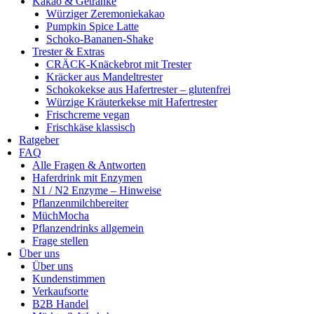
Kakao & Getränke
Würziger Zeremoniekakao
Pumpkin Spice Latte
Schoko-Bananen-Shake
Trester & Extras
CRÄCK-Knäckebrot mit Trester
Kräcker aus Mandeltrester
Schokokekse aus Hafertrester – glutenfrei
Würzige Kräuterkekse mit Hafertrester
Frischcreme vegan
Frischkäse klassisch
Ratgeber
FAQ
Alle Fragen & Antworten
Haferdrink mit Enzymen
N1 / N2 Enzyme – Hinweise
Pflanzenmilchbereiter
MüchMocha
Pflanzendrinks allgemein
Frage stellen
Über uns
Über uns
Kundenstimmen
Verkaufsorte
B2B Handel