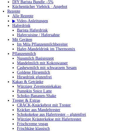
DIY Barista Bundle –5%
Küchentücher Vieböck · Angebot
Rezepte
Alle Rezepte
▶ Video-Anleitungen
Haferdrink
Barista Haferdrink
Hafercuisine / Hafersahne
Mit Geräten
Im Mila Pflanzenmilchbereiter
Hafer-Mandeldrink im Thermomix
Pflanzenmilch
Nussmilch Basisrezept
Mandelmilch mit Kokoswasser
Cashewmilch mit schwarzem Sesam
Goldene Hirsemilch
Hirsedrink glutenfrei
Kakao & Getränke
Würziger Zeremoniekakao
Pumpkin Spice Latte
Schoko-Bananen-Shake
Trester & Extras
CRÄCK-Knäckebrot mit Trester
Kräcker aus Mandeltrester
Schokokekse aus Hafertrester – glutenfrei
Würzige Kräuterkekse mit Hafertrester
Frischcreme vegan
Frischkäse klassisch