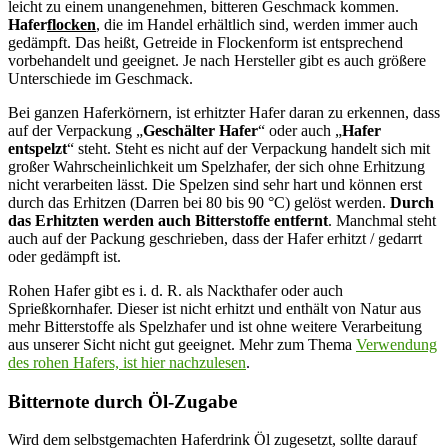
leicht zu einem unangenehmen, bitteren Geschmack kommen.
Hafer
flocken
, die im Handel erhältlich sind, werden immer auch
gedämpft. Das heißt, Getreide in Flockenform ist entsprechend
vorbehandelt und geeignet. Je nach Hersteller gibt es auch größere
Unterschiede im Geschmack.
Bei ganzen Haferkörnern, ist erhitzter Hafer daran zu erkennen, dass
auf der Verpackung „
Geschälter Hafer
“ oder auch „
Hafer
entspelzt
“ steht. Steht es nicht auf der Verpackung handelt sich mit
großer Wahrscheinlichkeit um Spelzhafer, der sich ohne Erhitzung
nicht verarbeiten lässt. Die Spelzen sind sehr hart und können erst
durch das Erhitzen (Darren bei 80 bis 90 °C) gelöst werden.
Durch
das Erhitzten werden auch Bitterstoffe entfernt
. Manchmal steht
auch auf der Packung geschrieben, dass der Hafer erhitzt / gedarrt
oder gedämpft ist.
Rohen Hafer gibt es i. d. R. als Nackthafer oder auch
Sprießkornhafer. Dieser ist nicht erhitzt und enthält von Natur aus
mehr Bitterstoffe als Spelzhafer und ist ohne weitere Verarbeitung
aus unserer Sicht nicht gut geeignet. Mehr zum Thema
Verwendung
des rohen Hafers, ist hier nachzulesen
.
Bitternote durch Öl-Zugabe
Wird dem selbstgemachten Haferdrink Öl zugesetzt, sollte darauf