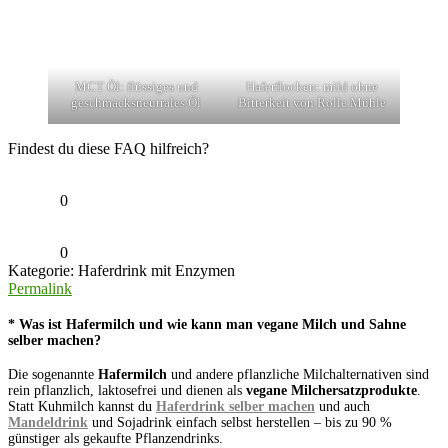
MCT Öl: flüssiges und
Haferflocken: mild ohne
geschmacksneutrales Öl
Bitterkeit von Rolle Mühle
Findest du diese FAQ hilfreich?
0
0
Kategorie: Haferdrink mit Enzymen
Permalink
* Was ist Hafermilch und wie kann man vegane Milch und Sahne
selber machen?
Die sogenannte
Hafermilch
und andere pflanzliche Milchalternativen sind
rein pflanzlich, laktosefrei und dienen als
vegane Milchersatzprodukte
.
Statt Kuhmilch kannst du
Haferdrink selber machen
und auch
Mandeldrink
und Sojadrink einfach selbst herstellen – bis zu 90 %
günstiger als gekaufte Pflanzendrinks.