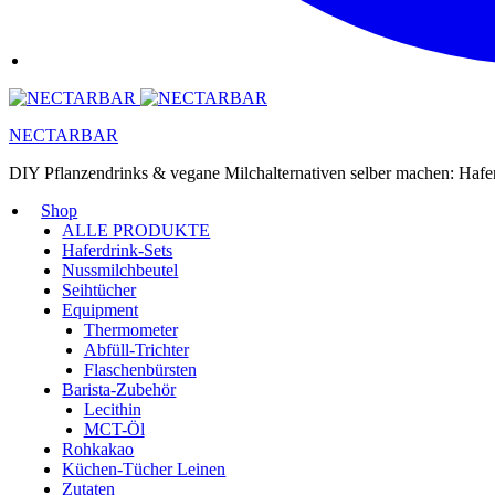
NECTARBAR
DIY Pflanzendrinks & vegane Milchalternativen selber machen: Haf
Shop
ALLE PRODUKTE
Haferdrink-Sets
Nussmilchbeutel
Seihtücher
Equipment
Thermometer
Abfüll-Trichter
Flaschenbürsten
Barista-Zubehör
Lecithin
MCT-Öl
Rohkakao
Küchen-Tücher Leinen
Zutaten