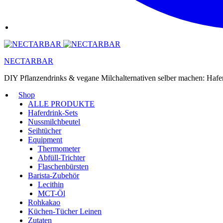
NECTARBAR
DIY Pflanzendrinks & vegane Milchalternativen selber machen: Haf
Shop
ALLE PRODUKTE
Haferdrink-Sets
Nussmilchbeutel
Seihtücher
Equipment
Thermometer
Abfüll-Trichter
Flaschenbürsten
Barista-Zubehör
Lecithin
MCT-Öl
Rohkakao
Küchen-Tücher Leinen
Zutaten